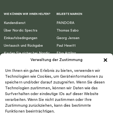
WIE KÖNNEN WIR IHNEN HELFEN?
BELIEBTE MARKEN
Kundendienst
PANDORA
Über Nordic Spectra
Thomas Sabo
Einkaufsbedingungen
Georg Jensen
Umtausch und Rückgabe
Paul Hewitt
Kaufen Sie sicher bei Nordic
Efva Attling
Spectra ein
Verwaltung der Zustimmung
Emma Israelsson
Datenschutz
Drakenberg Sjölin
Um Ihnen ein gutes Erlebnis zu bieten, verwenden wir
Impressum
Nordic Spectra
Technologien wie Cookies, um Geräteinformationen zu
Ringgröße
speichern und/oder darauf zuzugreifen. Wenn Sie diesen
Technologien zustimmen, können wir Daten wie das
Widerrufsrecht
Surfverhalten oder eindeutige IDs auf dieser Website
Cookie-policy
verarbeiten. Wenn Sie nicht zustimmen oder Ihre
Sekretesspolicy
Zustimmung zurückziehen, kann dies bestimmte
Funktionen beeinträchtigen.