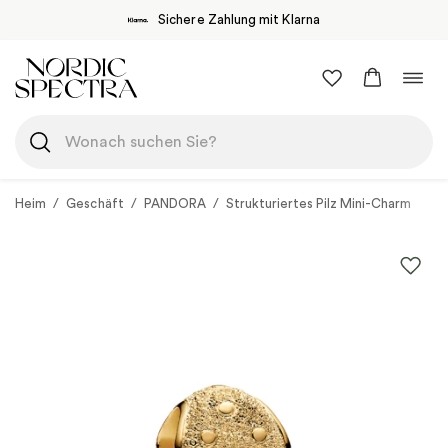
Sichere Zahlung mit Klarna
Zum
Navi
Inhalt
umsc
springen
Heim
/
Geschäft
/
PANDORA
/
Strukturiertes Pilz Mini-Charm