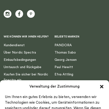
WIE KÖNNEN WIR IHNEN HELFEN?
BELIEBTE MARKEN
Kundendienst
PANDORA
Über Nordic Spectra
Thomas Sabo
Einkaufsbedingungen
Georg Jensen
Umtausch und Rückgabe
Paul Hewitt
Kaufen Sie sicher bei Nordic
Efva Attling
Spectra ein
Emma Israelsson
Verwaltung der Zustimmung
Datenschutz
Drakenberg Sjölin
Impressum
Nordic Spectra
Um Ihnen ein gutes Erlebnis zu bieten, verwenden wir
Ringgröße
Technologien wie Cookies, um Geräteinformationen zu
speichern und/oder darauf zuzugreifen. Wenn Sie diesen