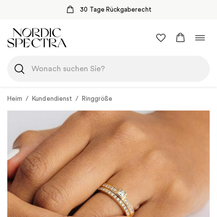
30 Tage Rückgaberecht
Zum
Navi
Inhalt
umsc
springen
Heim
/
Kundendienst
/
Ringgröße