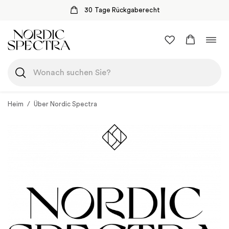
30 Tage Rückgaberecht
Zum
Navi
Inhalt
umsc
springen
Heim
/
Über Nordic Spectra