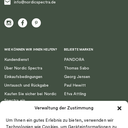
info@nordicspectra.de
WIE KÖNNEN WIR IHNEN HELFEN?
BELIEBTE MARKEN
Kundendienst
PANDORA
Über Nordic Spectra
Thomas Sabo
Einkaufsbedingungen
Georg Jensen
Umtausch und Rückgabe
Paul Hewitt
Kaufen Sie sicher bei Nordic
Efva Attling
Spectra ein
Emma Israelsson
Verwaltung der Zustimmung
Datenschutz
Drakenberg Sjölin
Impressum
Nordic Spectra
Um Ihnen ein gutes Erlebnis zu bieten, verwenden wir
Ringgröße
Technologien wie Cookies, um Geräteinformationen zu