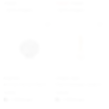
€
89,00
€
60,00
€
75,00
Option auswählen
Option auswählen
PANDORA
THOMAS SABO
All Over-Herzen Charm
Charm-Anhänger weiße Perle vergoldet
€
19,00
€
45,00
1-3 Werktagen
1-3 Werktagen