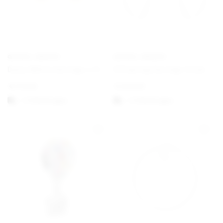
GEORG JENSEN
GEORG JENSEN
Daisy White Earrings ⌀ 11 mm Gold
Offspring Earrings Hook
€
170,00
€
430,00
1-3 Werktagen
1-3 Werktagen