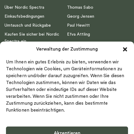
Über Nordic Spectra
Thomas Sabo
Einkaufsbedingungen
Georg Jensen
Umtausch und Rückgabe
Paul Hewitt
Kaufen Sie sicher bei Nordic
Efva Attling
Spectra ein
Emma Israelsson
Verwaltung der Zustimmung
Datenschutz
Drakenberg Sjölin
Impressum
Nordic Spectra
Um Ihnen ein gutes Erlebnis zu bieten, verwenden wir
Ringgröße
Technologien wie Cookies, um Geräteinformationen zu
speichern und/oder darauf zuzugreifen. Wenn Sie diesen
Widerrufsrecht
Technologien zustimmen, können wir Daten wie das
Cookie-policy
Surfverhalten oder eindeutige IDs auf dieser Website
Sekretesspolicy
verarbeiten. Wenn Sie nicht zustimmen oder Ihre
Zustimmung zurückziehen, kann dies bestimmte
Funktionen beeinträchtigen.
Akzeptieren
Select country