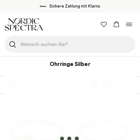
Sichere Zahlung mit Klarna
Zum
Navi
Inhalt
umsc
springen
Ohrringe Silber
Most sold
Filtern