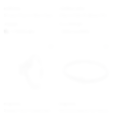
PANDORA
THOMAS SABO
Disney Pixar’s Oben Haus und Ballon Charm
Charm Club Armband Klassisch
€
59,00
From
€
34,00
1-3 Werktagen
Option auswählen
PANDORA
PANDORA
Doppel-Herz Funkelnder Ring
Nietenarmband mit Nietenverschluss