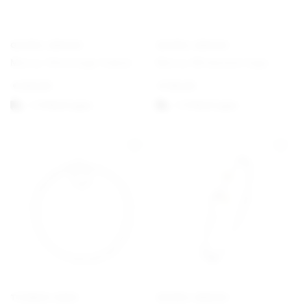
GEORG JENSEN
GEORG JENSEN
Mercy Ohreringe Haken
Mercy Wirbelohrringe
€
250,00
€
195,00
1-3 Werktagen
1-3 Werktagen
THOMAS SABO
GEORG JENSEN