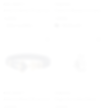
PAUL HEWITT
PANDORA
Ankerarmband Phrep Leder Schwarz/Schwarz
Pandora Moments Schlangen-Gliederarmband mit Herz-Verschluss
€
49,00
€
59,00
Option auswählen
Välj alternativ
PAUL HEWITT
PANDORA
Ankerarmband Phrep Leder Gold/Marineblau
Engel der Liebe Charm
€
49,00
€
29,00