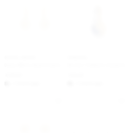
GEORG JENSEN
PANDORA
Daisy White Gold Hook Earrings
Bicolor Teilbarer Sonne & Mond Charm-Anhänger
€
190,00
€
62,00
1-3 Werktagen
1-3 Werktagen