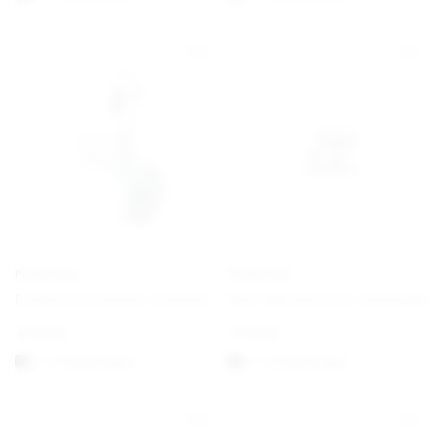
PANDORA
PANDORA
Farbwechselndes Chamäleon Charm-Anhänger
Mini-Musiknoten-Anhänger
€
69,00
€
19,00
1-3 Werktagen
1-3 Werktagen