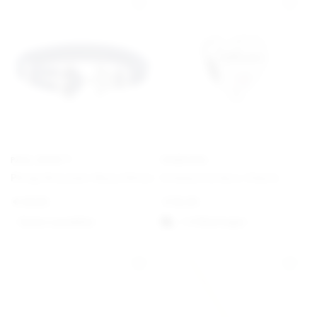
PAUL HEWITT
PANDORA
Phrep Bracelet Navy/Silver
Schwesterherz Charm
€
49,00
€
35,00
Option auswählen
1-3 Werktagen