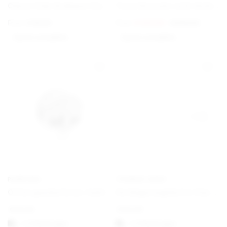
Charm Club Armband Classic
Torun Bracelet with Gold Details
From
€
69,00
From
€
420,00
€
675,00
Option auswählen
Option auswählen
PANDORA
THOMAS SABO
Offen gearbeitetes familiäre Wurzeln Charm
Verlängerungskette Classic
€
25,00
€
22,00
1-3 Werktagen
1-3 Werktagen