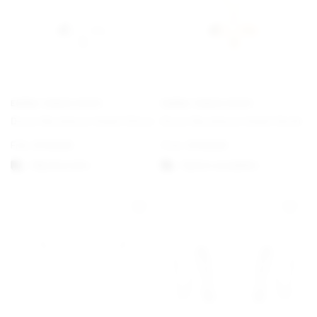
EMMA ISRAELSSON
EMMA ISRAELSSON
Dove Necklace Small Silver
Dove Necklace Small Gold
Från
€
130,00
From
€
130,00
Välj alternativ
Option auswählen