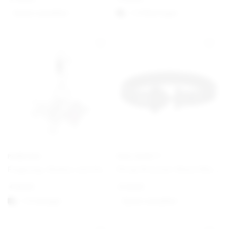
Option auswählen
1-3 Werktagen
PANDORA
PAUL HEWITT
Flugzeug, Globus und Koffer Charm-Anhänger
Phrep Bracelet Black/Black
€
59,00
€
49,00
1-3 vardagar
Option auswählen