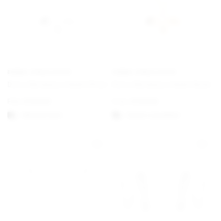
EMMA ISRAELSSON
EMMA ISRAELSSON
Dove Necklace Small Silver
Dove Necklace Small Gold
Från
€
130,00
From
€
130,00
Välj alternativ
Option auswählen