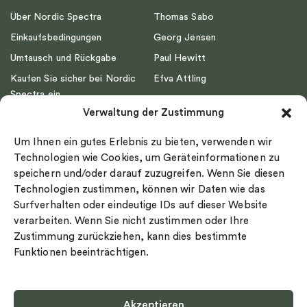
Über Nordic Spectra
Thomas Sabo
Einkaufsbedingungen
Georg Jensen
Umtausch und Rückgabe
Paul Hewitt
Kaufen Sie sicher bei Nordic
Efva Attling
Spectra ein
Emma Israelsson
Verwaltung der Zustimmung
Datenschutz
Drakenberg Sjölin
Impressum
Nordic Spectra
Um Ihnen ein gutes Erlebnis zu bieten, verwenden wir
Ringgröße
Technologien wie Cookies, um Geräteinformationen zu
speichern und/oder darauf zuzugreifen. Wenn Sie diesen
Widerrufsrecht
Technologien zustimmen, können wir Daten wie das
Cookie-policy
Surfverhalten oder eindeutige IDs auf dieser Website
Sekretesspolicy
verarbeiten. Wenn Sie nicht zustimmen oder Ihre
Zustimmung zurückziehen, kann dies bestimmte
Funktionen beeinträchtigen.
Akzeptieren
Select country