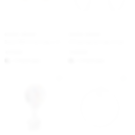
GEORG JENSEN
GEORG JENSEN
Daisy White Earrings ⌀ 11 mm Gold
Offspring Earrings Hook
€
170,00
€
430,00
1-3 Werktagen
1-3 Werktagen