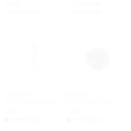
€
89,00
€
60,00
€
75,00
Option auswählen
Option auswählen
THOMAS SABO
PANDORA
Charm-Anhänger weiße Perle vergoldet
All Over-Herzen Charm
€
45,00
€
19,00
1-3 Werktagen
1-3 Werktagen