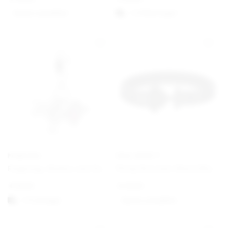
Option auswählen
1-3 Werktagen
PANDORA
PAUL HEWITT
Flugzeug, Globus und Koffer Charm-Anhänger
Phrep Bracelet Black/Black
€
59,00
€
49,00
1-3 vardagar
Option auswählen