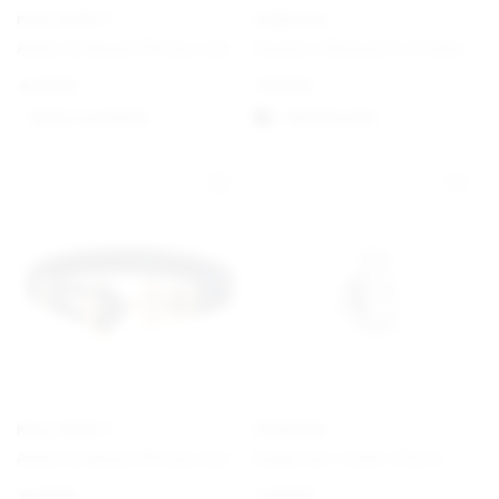
PAUL HEWITT
PANDORA
Ankerarmband Phrep Leder Schwarz/Schwarz
Pandora Moments Schlangen-Gliederarmband mit Herz-Verschluss
€
49,00
€
59,00
Option auswählen
Välj alternativ
PAUL HEWITT
PANDORA
Ankerarmband Phrep Leder Gold/Marineblau
Engel der Liebe Charm
€
49,00
€
29,00