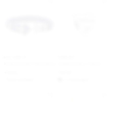
PAUL HEWITT
PANDORA
Phrep Bracelet Navy/Silver
Schwesterherz Charm
€
49,00
€
35,00
Option auswählen
1-3 Werktagen