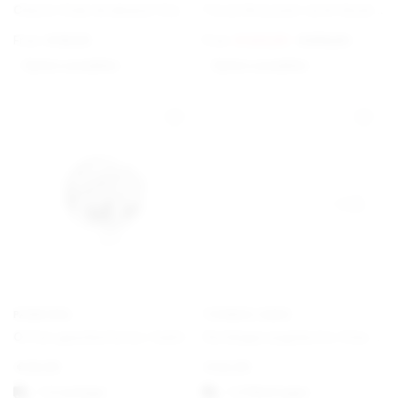
Charm Club Armband Classic
Torun Bracelet with Gold Details
From
€
69,00
From
€
420,00
€
675,00
Option auswählen
Option auswählen
PANDORA
THOMAS SABO
Offen gearbeitetes familiäre Wurzeln Charm
Verlängerungskette Classic
€
25,00
€
22,00
1-3 vardagar
1-3 Werktagen