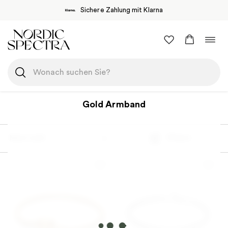
Sichere Zahlung mit Klarna
Zum
Navi
Inhalt
umsc
springen
Gold Armband
Most sold
Filtern