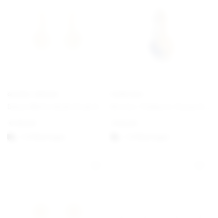
GEORG JENSEN
PANDORA
Daisy White Gold Hook Earrings
Bicolor Teilbarer Sonne & Mond Charm-Anhänger
€
190,00
€
62,00
1-3 Werktagen
1-3 Werktagen