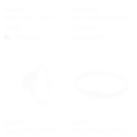
PANDORA
THOMAS SABO
Disney Pixar’s Oben Haus und Ballon Charm
Charm Club Armband Klassisch
€
59,00
From
€
34,00
1-3 Werktagen
Option auswählen
PANDORA
PANDORA
Doppel-Herz Funkelnder Ring
Nietenarmband mit Nietenverschluss