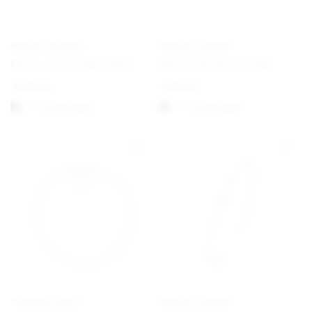
GEORG JENSEN
GEORG JENSEN
Mercy Ohreringe Haken
Mercy Wirbelohrringe
€
250,00
€
195,00
1-3 Werktagen
1-3 Werktagen
THOMAS SABO
GEORG JENSEN