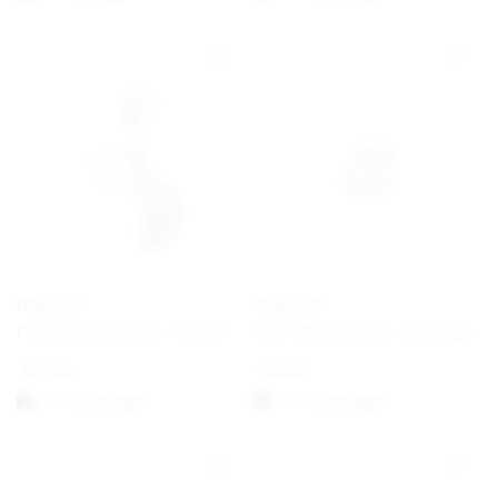
PANDORA
PANDORA
Farbwechselndes Chamäleon Charm-Anhänger
Mini-Musiknoten-Anhänger
€
69,00
€
19,00
1-3 Werktagen
1-3 Werktagen