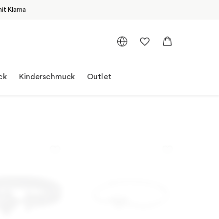
it Klarna
ck
Kinderschmuck
Outlet