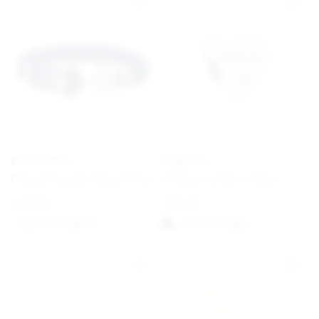
PAUL HEWITT
PANDORA
Phrep Bracelet Navy/Silver
Schwesterherz Charm
€
49,00
€
35,00
Option auswählen
1-3 Werktagen