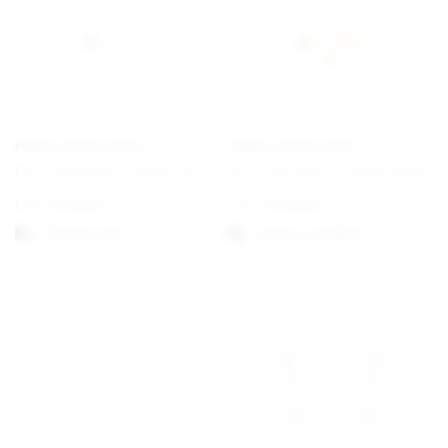
EMMA ISRAELSSON
EMMA ISRAELSSON
Dove Necklace Small Silver
Dove Necklace Small Gold
Från
€
130,00
From
€
130,00
Välj alternativ
Option auswählen