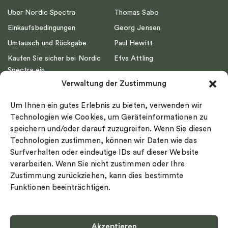
Über Nordic Spectra
Thomas Sabo
Einkaufsbedingungen
Georg Jensen
Umtausch und Rückgabe
Paul Hewitt
Kaufen Sie sicher bei Nordic
Efva Attling
Spectra ein
Emma Israelsson
Verwaltung der Zustimmung
Datenschutz
Drakenberg Sjölin
Impressum
Nordic Spectra
Um Ihnen ein gutes Erlebnis zu bieten, verwenden wir
Ringgröße
Technologien wie Cookies, um Geräteinformationen zu
speichern und/oder darauf zuzugreifen. Wenn Sie diesen
Widerrufsrecht
Technologien zustimmen, können wir Daten wie das
Cookie-policy
Surfverhalten oder eindeutige IDs auf dieser Website
Sekretesspolicy
verarbeiten. Wenn Sie nicht zustimmen oder Ihre
Zustimmung zurückziehen, kann dies bestimmte
Funktionen beeinträchtigen.
Akzeptieren
Select country