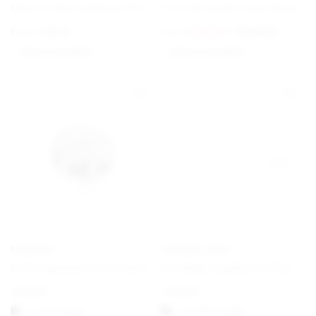
Charm Club Armband Classic
Torun Bracelet with Gold Details
From
€
69,00
From
€
420,00
€
675,00
Option auswählen
Option auswählen
PANDORA
THOMAS SABO
Offen gearbeitetes familiäre Wurzeln Charm
Verlängerungskette Classic
€
25,00
€
22,00
1-3 vardagar
1-3 Werktagen