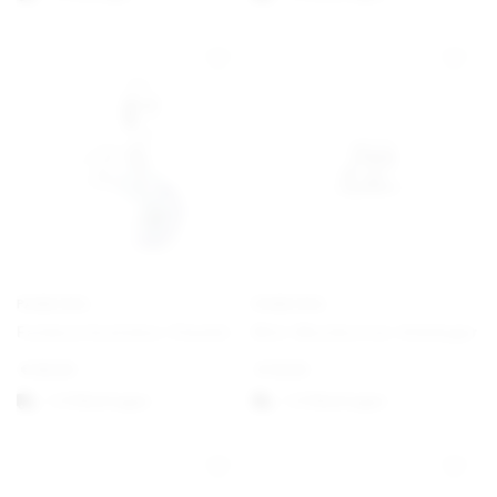
PANDORA
PANDORA
Farbwechselndes Chamäleon Charm-Anhänger
Mini-Musiknoten-Anhänger
€
69,00
€
19,00
1-3 Werktagen
1-3 Werktagen