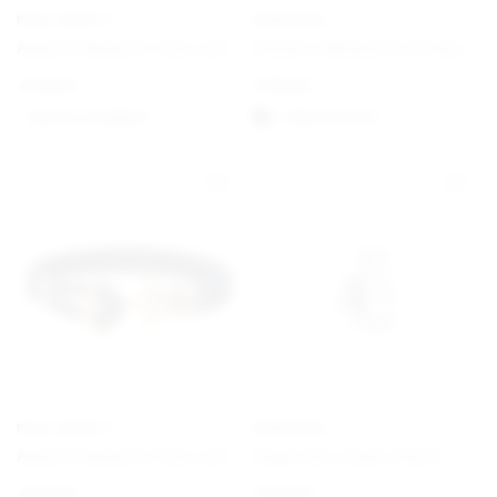
PAUL HEWITT
PANDORA
Ankerarmband Phrep Leder Schwarz/Schwarz
Pandora Moments Schlangen-Gliederarmband mit Herz-Verschluss
€
49,00
€
59,00
Option auswählen
Välj alternativ
PAUL HEWITT
PANDORA
Ankerarmband Phrep Leder Gold/Marineblau
Engel der Liebe Charm
€
49,00
€
29,00