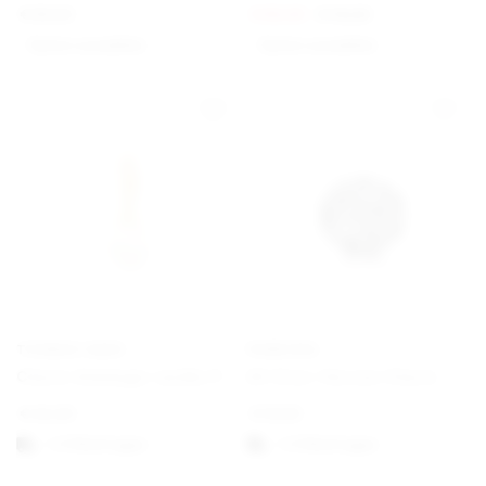
€
89,00
€
60,00
€
75,00
Option auswählen
Option auswählen
THOMAS SABO
PANDORA
Charm-Anhänger weiße Perle vergoldet
All Over-Herzen Charm
€
45,00
€
19,00
1-3 Werktagen
1-3 Werktagen