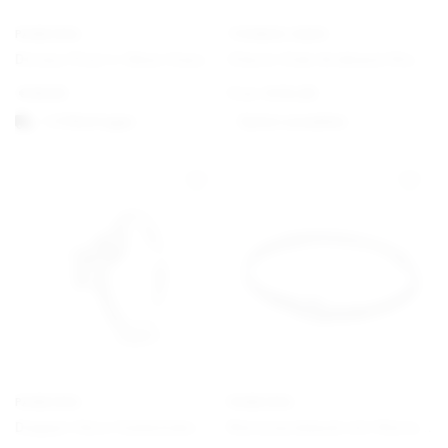
PANDORA
THOMAS SABO
Disney Pixar’s Oben Haus und Ballon Charm
Charm Club Armband Klassisch
€
59,00
From
€
34,00
1-3 Werktagen
Option auswählen
PANDORA
PANDORA
Doppel-Herz Funkelnder Ring
Nietenarmband mit Nietenverschluss