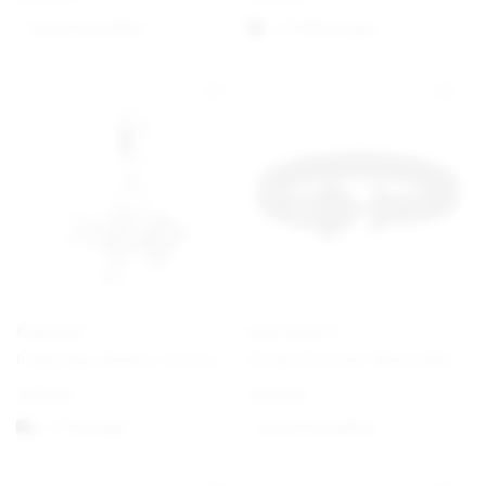
Option auswählen
1-3 Werktagen
PANDORA
PAUL HEWITT
Flugzeug, Globus und Koffer Charm-Anhänger
Phrep Bracelet Black/Black
€
59,00
€
49,00
1-3 vardagar
Option auswählen