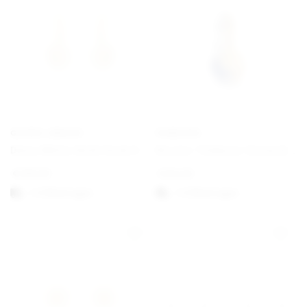
GEORG JENSEN
PANDORA
Daisy White Gold Hook Earrings
Bicolor Teilbarer Sonne & Mond Charm-Anhänger
€
190,00
€
62,00
1-3 Werktagen
1-3 Werktagen