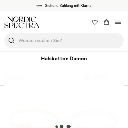
Sichere Zahlung mit Klarna
Zum
Navi
Inhalt
umsc
springen
Halsketten Damen
Most sold
Filtern