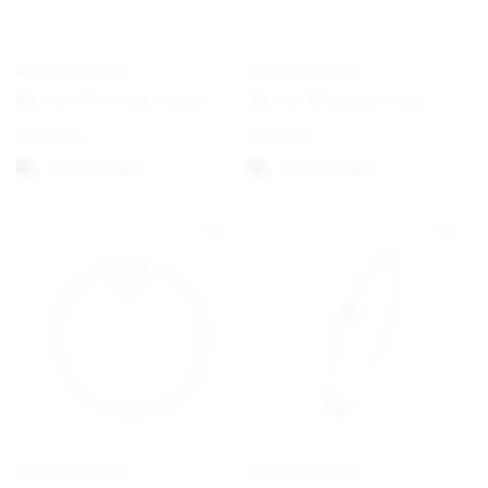
GEORG JENSEN
GEORG JENSEN
Mercy Ohreringe Haken
Mercy Wirbelohrringe
€
250,00
€
195,00
1-3 Werktagen
1-3 Werktagen
THOMAS SABO
GEORG JENSEN