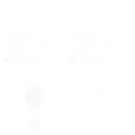
GEORG JENSEN
GEORG JENSEN
Daisy White Earrings ⌀ 11 mm Gold
Offspring Earrings Hook
€
170,00
€
430,00
1-3 Werktagen
1-3 Werktagen