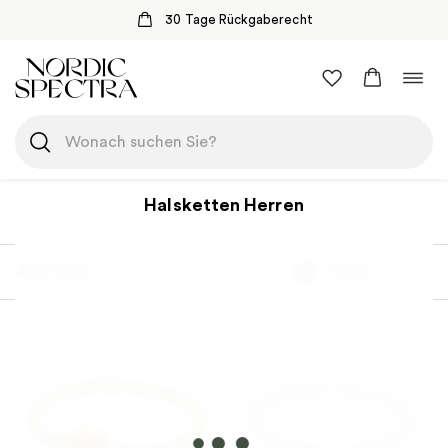
30 Tage Rückgaberecht
Zum
Navi
Inhalt
umsc
springen
Halsketten Herren
Most sold
Filtern