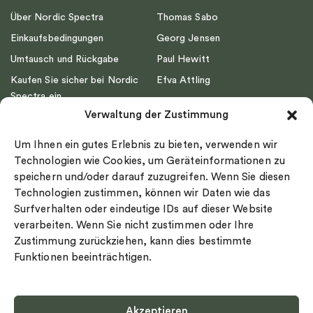
Über Nordic Spectra
Thomas Sabo
Einkaufsbedingungen
Georg Jensen
Umtausch und Rückgabe
Paul Hewitt
Kaufen Sie sicher bei Nordic
Efva Attling
Spectra ein
Emma Israelsson
Verwaltung der Zustimmung
Datenschutz
Drakenberg Sjölin
Impressum
Nordic Spectra
Um Ihnen ein gutes Erlebnis zu bieten, verwenden wir
Ringgröße
Technologien wie Cookies, um Geräteinformationen zu
speichern und/oder darauf zuzugreifen. Wenn Sie diesen
Widerrufsrecht
Technologien zustimmen, können wir Daten wie das
Cookie-policy
Surfverhalten oder eindeutige IDs auf dieser Website
Sekretesspolicy
verarbeiten. Wenn Sie nicht zustimmen oder Ihre
Zustimmung zurückziehen, kann dies bestimmte
Funktionen beeinträchtigen.
Akzeptieren
Select country