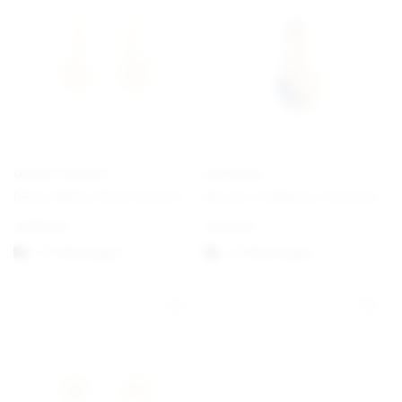
GEORG JENSEN
PANDORA
Daisy White Gold Hook Earrings
Bicolor Teilbarer Sonne & Mond Charm-Anhänger
€
190,00
€
62,00
1-3 Werktagen
1-3 Werktagen