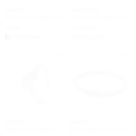
PANDORA
THOMAS SABO
Disney Pixar’s Oben Haus und Ballon Charm
Charm Club Armband Klassisch
€
59,00
From
€
34,00
1-3 Werktagen
Option auswählen
PANDORA
PANDORA
Doppel-Herz Funkelnder Ring
Nietenarmband mit Nietenverschluss