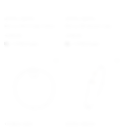
GEORG JENSEN
GEORG JENSEN
Mercy Ohreringe Haken
Mercy Wirbelohrringe
€
250,00
€
195,00
1-3 Werktagen
1-3 Werktagen
THOMAS SABO
GEORG JENSEN