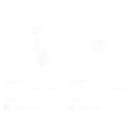
PANDORA
PANDORA
Farbwechselndes Chamäleon Charm-Anhänger
Mini-Musiknoten-Anhänger
€
69,00
€
19,00
1-3 Werktagen
1-3 Werktagen