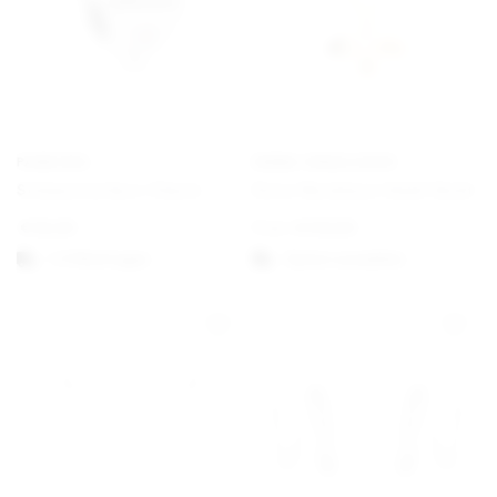
PANDORA
EMMA ISRAELSSON
Schwesterherz Charm
Dove Necklace Small Gold
€
35,00
From
€
130,00
1-3 Werktagen
Option auswählen