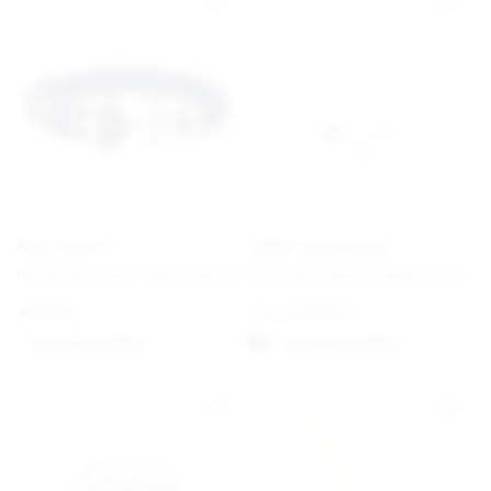
PAUL HEWITT
EMMA ISRAELSSON
Phrep Bracelet Navy/Silver
Dove Necklace Small Silver
€
49,00
From
€
130,00
Option auswählen
Option auswählen