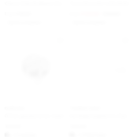
Charm Club Armband Classic
Torun Bracelet with Gold Details
From
€
69,00
From
€
420,00
€
675,00
Option auswählen
Option auswählen
PANDORA
THOMAS SABO
Offen gearbeitetes familiäre Wurzeln Charm
Verlängerungskette Classic
€
25,00
€
22,00
1-3 vardagar
1-3 Werktagen