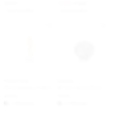
€
89,00
€
60,00
€
75,00
Option auswählen
Option auswählen
THOMAS SABO
PANDORA
Charm-Anhänger weiße Perle vergoldet
All Over-Herzen Charm
€
45,00
€
19,00
1-3 Werktagen
1-3 Werktagen