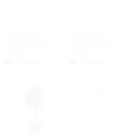
GEORG JENSEN
GEORG JENSEN
Daisy White Earrings ⌀ 11 mm Gold
Offspring Earrings Hook
€
170,00
€
430,00
1-3 Werktagen
1-3 Werktagen