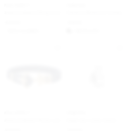
PAUL HEWITT
PANDORA
Ankerarmband Phrep Leder Schwarz/Schwarz
Pandora Moments Schlangen-Gliederarmband mit Herz-Verschluss
€
49,00
€
59,00
Option auswählen
Välj alternativ
PAUL HEWITT
PANDORA
Ankerarmband Phrep Leder Gold/Marineblau
Engel der Liebe Charm
€
49,00
€
29,00