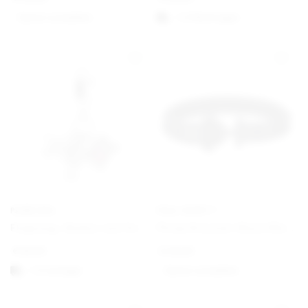
Option auswählen
1-3 Werktagen
PANDORA
PAUL HEWITT
Flugzeug, Globus und Koffer Charm-Anhänger
Phrep Bracelet Black/Black
€
59,00
€
49,00
1-3 vardagar
Option auswählen