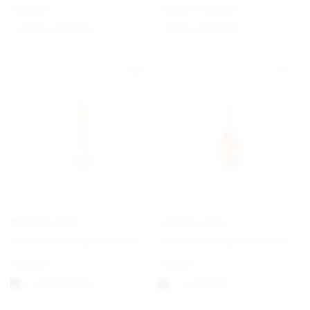
€
89,00
€
60,00
€
75,00
Option auswählen
Option auswählen
THOMAS SABO
THOMAS SABO
Charm-Anhänger weiße Perle vergoldet
Charm-Anhänger Lebkuchen-Mädchen Silber
€
45,00
€
59,00
1-3 Werktagen
1-3 vardagar