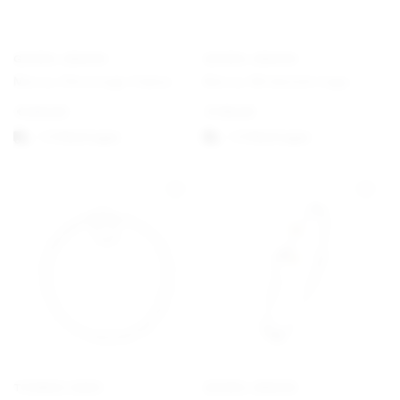
GEORG JENSEN
GEORG JENSEN
Mercy Ohreringe Haken
Mercy Wirbelohrringe
€
250,00
€
195,00
1-3 Werktagen
1-3 Werktagen
THOMAS SABO
GEORG JENSEN