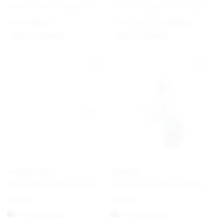
Charm Club Armband Classic
Torun Bracelet with Gold Details
From
€
69,00
From
€
420,00
€
675,00
Option auswählen
Option auswählen
THOMAS SABO
PANDORA
Verlängerungskette Classic
Farbwechselndes Chamäleon Charm-Anhänger
€
22,00
€
69,00
1-3 Werktagen
1-3 Werktagen