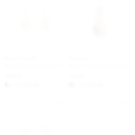
GEORG JENSEN
PANDORA
Daisy White Gold Hook Earrings
Bicolor Teilbarer Sonne & Mond Charm-Anhänger
€
190,00
€
62,00
1-3 Werktagen
1-3 Werktagen