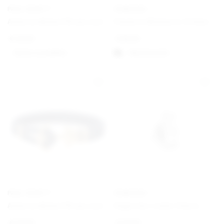
PAUL HEWITT
PANDORA
Ankerarmband Phrep Leder Schwarz/Schwarz
Pandora Moments Schlangen-Gliederarmband mit Herz-Verschluss
€
49,00
€
59,00
Option auswählen
Välj alternativ
PAUL HEWITT
PANDORA
Ankerarmband Phrep Leder Gold/Marineblau
Engel der Liebe Charm
€
49,00
€
29,00