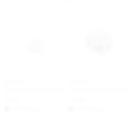
PANDORA
PANDORA
Mini-Musiknoten-Anhänger
Offen gearbeitetes familiäre Wurzeln Charm
€
19,00
€
25,00
1-3 Werktagen
1-3 Werktagen