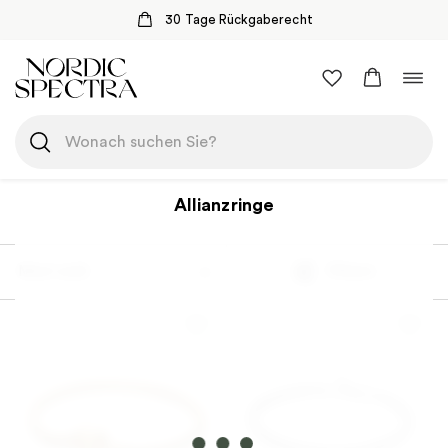
30 Tage Rückgaberecht
Zum
Navi
Inhalt
umsc
springen
Allianzringe
Most sold
Filtern