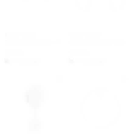
GEORG JENSEN
GEORG JENSEN
Daisy White Earrings ⌀ 11 mm Gold
Offspring Earrings Hook
€
170,00
€
430,00
1-3 Werktagen
1-3 Werktagen