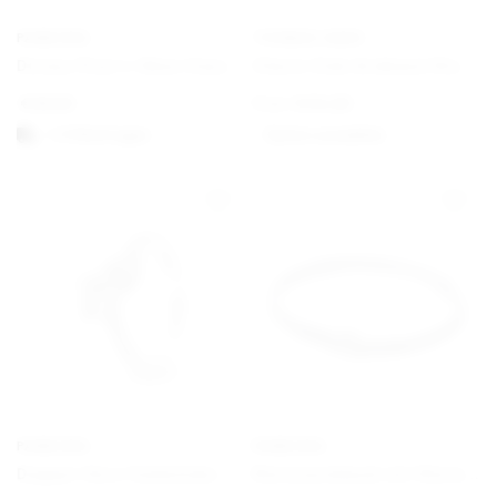
PANDORA
THOMAS SABO
Disney Pixar’s Oben Haus und Ballon Charm
Charm Club Armband Klassisch
€
59,00
From
€
34,00
1-3 Werktagen
Option auswählen
PANDORA
PANDORA
Doppel-Herz Funkelnder Ring
Nietenarmband mit Nietenverschluss