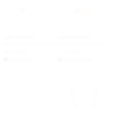
EMMA ISRAELSSON
EMMA ISRAELSSON
Dove Necklace Small Silver
Dove Necklace Small Gold
Från
€
130,00
From
€
130,00
Välj alternativ
Option auswählen