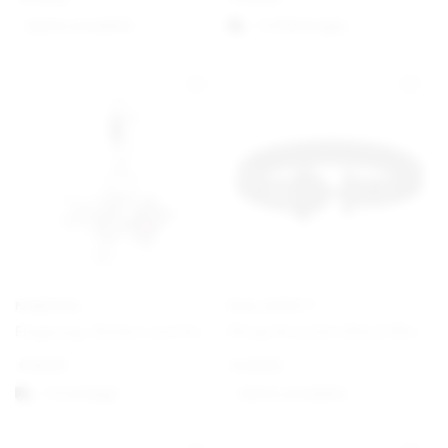
Option auswählen
1-3 Werktagen
PANDORA
PAUL HEWITT
Flugzeug, Globus und Koffer Charm-Anhänger
Phrep Bracelet Black/Black
€
59,00
€
49,00
1-3 vardagar
Option auswählen