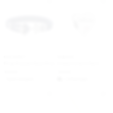
PAUL HEWITT
PANDORA
Phrep Bracelet Navy/Silver
Schwesterherz Charm
€
49,00
€
35,00
Option auswählen
1-3 Werktagen