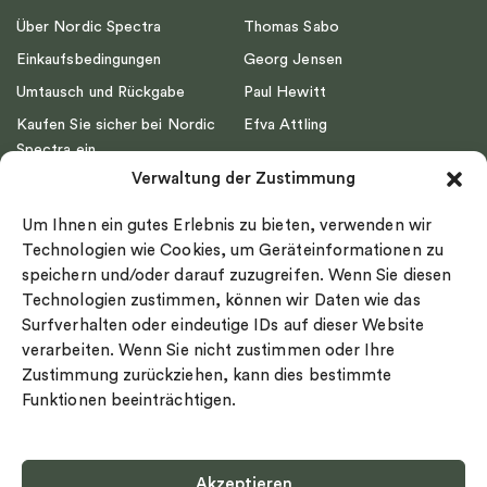
Über Nordic Spectra
Thomas Sabo
Einkaufsbedingungen
Georg Jensen
Umtausch und Rückgabe
Paul Hewitt
Kaufen Sie sicher bei Nordic
Efva Attling
Spectra ein
Emma Israelsson
Verwaltung der Zustimmung
Datenschutz
Drakenberg Sjölin
Impressum
Nordic Spectra
Um Ihnen ein gutes Erlebnis zu bieten, verwenden wir
Ringgröße
Technologien wie Cookies, um Geräteinformationen zu
speichern und/oder darauf zuzugreifen. Wenn Sie diesen
Widerrufsrecht
Technologien zustimmen, können wir Daten wie das
Cookie-policy
Surfverhalten oder eindeutige IDs auf dieser Website
Sekretesspolicy
verarbeiten. Wenn Sie nicht zustimmen oder Ihre
Zustimmung zurückziehen, kann dies bestimmte
Funktionen beeinträchtigen.
Akzeptieren
Select country