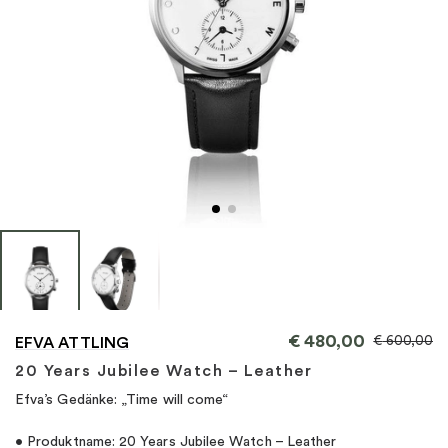
"
€
480,00
€
600,00
EFVA ATTLING
20 Years Jubilee Watch – Leather
Efva’s Gedänke: „Time will come“
• Produktname: 20 Years Jubilee Watch – Leather