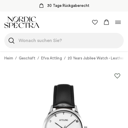
30 Tage Rückgaberecht
Zum
Navi
Inhalt
umsc
springen
Heim
/
Geschäft
/
Efva Attling
/
20 Years Jubilee Watch - Leather