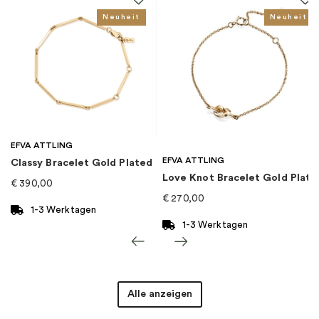
EAN
:
7332822220919
Neuheit
Neuheit
Kategorie
:
Uhren
Marke
:
Efva Attling
EFVA ATTLING
EFVA ATTLING
Classy Bracelet Gold Plated
Love Knot Bracelet Gold Plate
€
390,00
€
270,00
1-3 Werktagen
1-3 Werktagen
Alle anzeigen