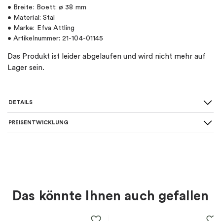
• Breite: Boett: ø 38 mm
• Material: Stal
• Marke: Efva Attling
• Artikelnummer: 21-104-01145
Das Produkt ist leider abgelaufen und wird nicht mehr auf
Lager sein.
DETAILS
PREISENTWICKLUNG
SKU
:
21-104-01145
Material
:
Stahl
Farbe
:
Schwarz
Das könnte Ihnen auch gefallen
Für wen
:
Damen, Herren