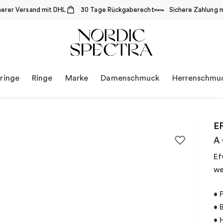
herer Versand mit DHL
30 Tage Rückgaberecht
Sichere Zahlung m
ringe
Ringe
Marke
Damenschmuck
Herrenschmu
E
A 
Ef
we
• 
• 
• 