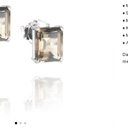
• 
• 
• 
• 
• 
• 
Da
me