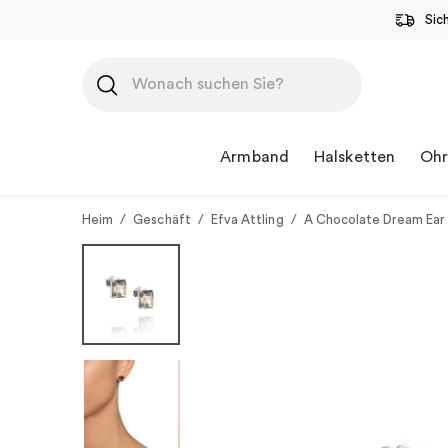
Sic
Zum
Inhalt
springen
Armband
Halsketten
Ohr
Heim
/
Geschäft
/
Efva Attling
/
A Chocolate Dream Ear