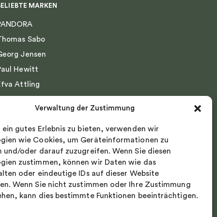
BELIEBTE MARKEN
PANDORA
Thomas Sabo
Georg Jensen
Paul Hewitt
Efva Attling
Emma Israelsson
Verwaltung der Zustimmung
Drakenberg Sjölin
 ein gutes Erlebnis zu bieten, verwenden wir
Nordic Spectra
gien wie Cookies, um Geräteinformationen zu
n und/oder darauf zuzugreifen. Wenn Sie diesen
gien zustimmen, können wir Daten wie das
alten oder eindeutige IDs auf dieser Website
ten. Wenn Sie nicht zustimmen oder Ihre Zustimmung
ehen, kann dies bestimmte Funktionen beeinträchtigen.