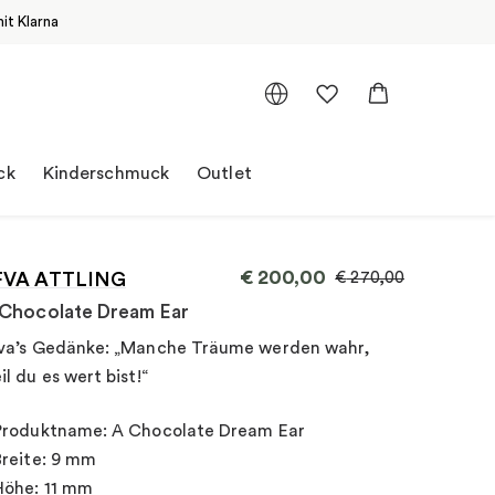
it Klarna
ck
Kinderschmuck
Outlet
€
200,00
FVA ATTLING
€
270,00
Chocolate Dream Ear
va’s Gedänke: „Manche Träume werden wahr,
il du es wert bist!“
Produktname: A Chocolate Dream Ear
Breite: 9 mm
Höhe: 11 mm