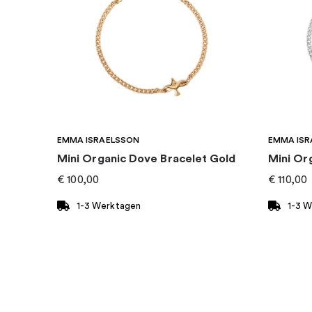
Marke
:
Efva Attling
EMMA ISRAELSSON
EMMA ISR
Mini Organic Dove Bracelet Gold
Mini Or
€
100,00
€
110,00
1-3 Werktagen
1-3 