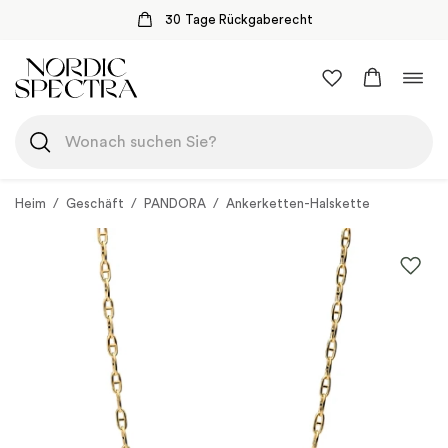
30 Tage Rückgaberecht
Zum
Navi
Inhalt
umsc
springen
Heim
/
Geschäft
/
PANDORA
/
Ankerketten-Halskette