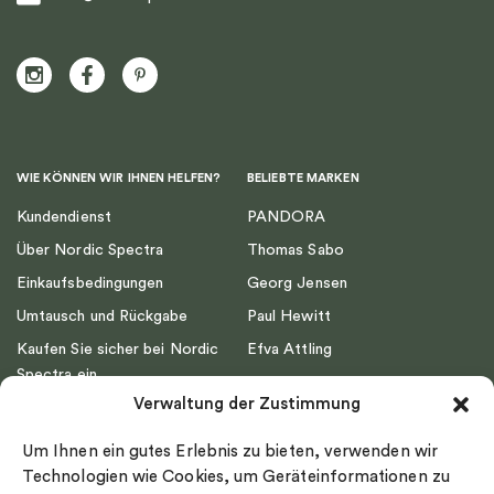
WIE KÖNNEN WIR IHNEN HELFEN?
BELIEBTE MARKEN
Kundendienst
PANDORA
Über Nordic Spectra
Thomas Sabo
Einkaufsbedingungen
Georg Jensen
Umtausch und Rückgabe
Paul Hewitt
Kaufen Sie sicher bei Nordic
Efva Attling
Spectra ein
Emma Israelsson
Verwaltung der Zustimmung
Datenschutz
Drakenberg Sjölin
Impressum
Nordic Spectra
Um Ihnen ein gutes Erlebnis zu bieten, verwenden wir
Ringgröße
Technologien wie Cookies, um Geräteinformationen zu