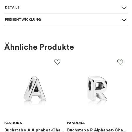
DETAILS
PREISENTWICKLUNG
Länge Ketten
:
Mittlere 42-50 cm
Für wen
:
Damen
Ähnliche Produkte
Farbe
:
Gold
Material
:
Metall
EAN
:
5700303193564
Marke
:
PANDORA
Kategorie
:
Halsketten
PANDORA
PANDORA
Buchstabe A Alphabet-Charm
Buchstabe R Alphabet-Charm