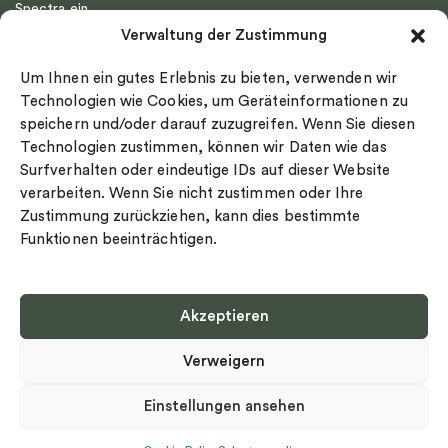
Spectra ein
Emma Israelsson
Verwaltung der Zustimmung
Datenschutz
Drakenberg Sjölin
Impressum
Nordic Spectra
Um Ihnen ein gutes Erlebnis zu bieten, verwenden wir
Ringgröße
Technologien wie Cookies, um Geräteinformationen zu
speichern und/oder darauf zuzugreifen. Wenn Sie diesen
Widerrufsrecht
Technologien zustimmen, können wir Daten wie das
Cookie-policy
Surfverhalten oder eindeutige IDs auf dieser Website
Sekretesspolicy
verarbeiten. Wenn Sie nicht zustimmen oder Ihre
Zustimmung zurückziehen, kann dies bestimmte
Funktionen beeinträchtigen.
Akzeptieren
Select country
Verweigern
Datenschutz-Bestimmungen
©
Urheberrecht 2026 Nordic Spectra Alle Rechte vorbehalten
Einstellungen ansehen