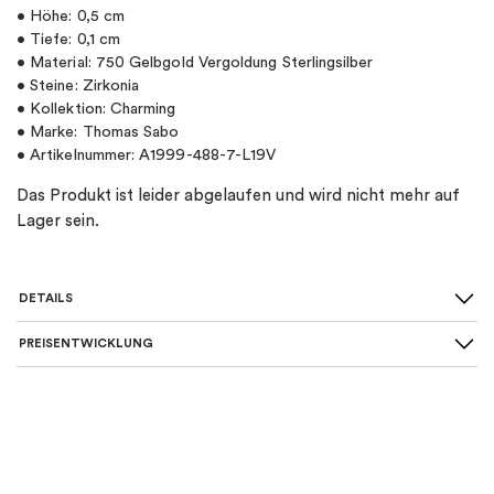
• Höhe: 0,5 cm
• Tiefe: 0,1 cm
• Material: 750 Gelbgold Vergoldung Sterlingsilber
• Steine: Zirkonia
• Kollektion: Charming
• Marke: Thomas Sabo
• Artikelnummer: A1999-488-7-L19V
Das Produkt ist leider abgelaufen und wird nicht mehr auf
Lager sein.
DETAILS
PREISENTWICKLUNG
SKU
:
A1999-488-7-L19V
Material
:
Silber
Farbe
:
Gold