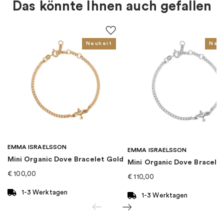
Das könnte Ihnen auch gefallen
Für wen
:
Damen, Kinder
EAN
:
4051245487701
Neuheit
Neu
Kollektion
:
Charming
Kategorie
:
Armband
Marke
:
Thomas Sabo
EMMA ISRAELSSON
EMMA ISRAELSSON
Mini Organic Dove Bracelet Gold
Mini Organic Dove Bracelet
€
100,00
€
110,00
1-3 Werktagen
1-3 Werktagen