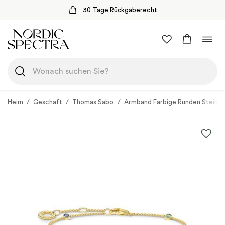
30 Tage Rückgaberecht
Zum
Navi
Inhalt
umsc
springen
Heim
/
Geschäft
/
Thomas Sabo
/
Armband Farbige Runden Steine 