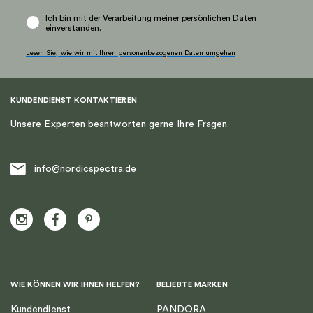
der
der
Produktseite
Produktseite
Ich bin mit der Verarbeitung meiner persönlichen Daten
einverstanden.
gewählt
gewählt
werden
werden
Lesen Sie, wie wir mit Ihren personenbezogenen Daten umgehen
KUNDENDIENST KONTAKTIEREN
Unsere Experten beantworten gerne Ihre Fragen.
info@nordicspectra.de
WIE KÖNNEN WIR IHNEN HELFEN?
BELIEBTE MARKEN
Kundendienst
PANDORA