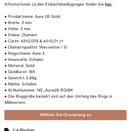
Informationen zu den Einkaufsbedingungen finden Sie
hier.
• Produktname: Aure 28 Gold
• Breite: 3 mm
• Höhe: 3 mm
• Steine: Diamant
• Carat: 43×0,008 & 43×0,01 ct
• Diamantqualität: Wesselton / SI
• Ringschiene: Aure 3
• Innenseite: Schalen
• Material: Gold
• Goldkarat: 18K
• Gewicht: 5,88g
• Marke: Schalins
• Artikelnummer: NS_Aure28-RG18K
• Die Ringgröße bezieht sich auf den Umfang des Rings in
Millimetern.
Wählen Sie Gravierung zu
2-4 Wochen