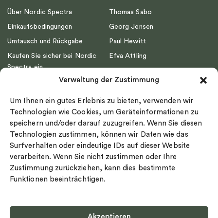
Über Nordic Spectra
Thomas Sabo
Einkaufsbedingungen
Georg Jensen
Umtausch und Rückgabe
Paul Hewitt
Kaufen Sie sicher bei Nordic
Efva Attling
Spectra ein
Emma Israelsson
Verwaltung der Zustimmung
Datenschutz
Drakenberg Sjölin
Impressum
Nordic Spectra
Um Ihnen ein gutes Erlebnis zu bieten, verwenden wir
Ringgröße
Technologien wie Cookies, um Geräteinformationen zu
speichern und/oder darauf zuzugreifen. Wenn Sie diesen
Widerrufsrecht
Technologien zustimmen, können wir Daten wie das
Cookie-policy
Surfverhalten oder eindeutige IDs auf dieser Website
Sekretesspolicy
verarbeiten. Wenn Sie nicht zustimmen oder Ihre
Zustimmung zurückziehen, kann dies bestimmte
Funktionen beeinträchtigen.
Akzeptieren
Select country