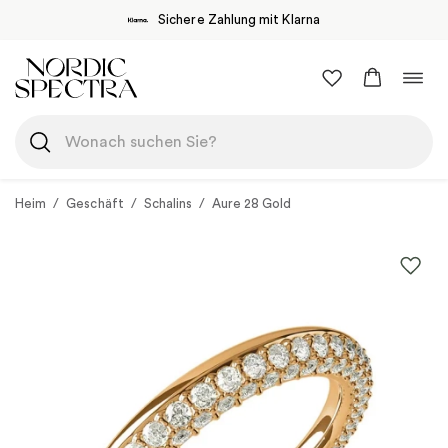
Sichere Zahlung mit Klarna
Zum
Navi
Inhalt
umsc
springen
Heim
/
Geschäft
/
Schalins
/
Aure 28 Gold