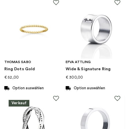
Material
:
Gold
Steine
:
Diamant
Marke
:
Schalins
Kategorie
:
Ringe
THOMAS SABO
EFVA ATTLING
Ring Dots Gold
Wide & Signature Ring
Kollektion
:
Aure
€
52,00
€
300,00
Goldkarat
:
18K
Option auswählen
Option auswählen
Dieses
Dieses
Produkt
Produkt
Verkauf
weist
weist
mehrere
mehrere
Varianten
Varianten