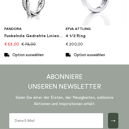
auf.
auf.
Die
Die
Optionen
Optionen
können
können
auf
auf
PANDORA
EFVA ATTLING
der
der
Funkelnde Gedrehte Linien Ring
4 1/2 Ring
Produktseite
Produktseite
€
63,00
€
79,00
€
200,00
gewählt
gewählt
werden
werden
Option auswählen
Option auswählen
Dieses
Dieses
Produkt
Produkt
ABONNIERE
weist
weist
mehrere
mehrere
UNSEREN
NEWSLETTER
Varianten
Varianten
auf.
auf.
Seien Sie einer der Ersten, der Neuigkeiten, exklusive
Die
Die
Aktionen und Inspirationen erhält.
Optionen
Optionen
können
können
→
auf
auf