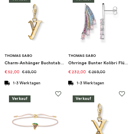
Steine
:
Zirkonia
Marke
:
Sif Jakobs
Kategorie
:
Ringe
Kollektion
:
Belluno
THOMAS SABO
THOMAS SABO
Charm-Anhänger Buchstabe Y Gold
Ohrringe Bunter Kolibri Flügel Silber
€
52,00
€
59,00
€
232,00
€
259,00
1-3 Werktagen
1-3 Werktagen
Verkauf
Verkauf