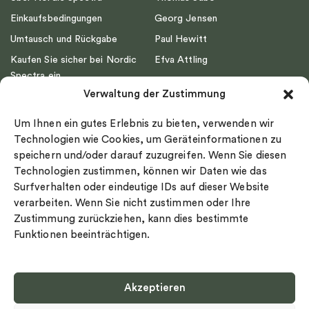
Einkaufsbedingungen
Georg Jensen
Umtausch und Rückgabe
Paul Hewitt
Kaufen Sie sicher bei Nordic
Efva Attling
Spectra ein
Emma Israelsson
Verwaltung der Zustimmung
Datenschutz
Drakenberg Sjölin
Impressum
Nordic Spectra
Um Ihnen ein gutes Erlebnis zu bieten, verwenden wir
Ringgröße
Technologien wie Cookies, um Geräteinformationen zu
speichern und/oder darauf zuzugreifen. Wenn Sie diesen
Widerrufsrecht
Technologien zustimmen, können wir Daten wie das
Cookie-policy
Surfverhalten oder eindeutige IDs auf dieser Website
Sekretesspolicy
verarbeiten. Wenn Sie nicht zustimmen oder Ihre
Zustimmung zurückziehen, kann dies bestimmte
Funktionen beeinträchtigen.
Akzeptieren
Select country