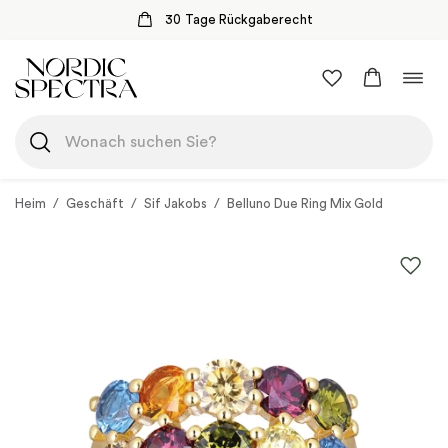
30 Tage Rückgaberecht
Zum
Navi
Inhalt
umsc
springen
Heim
/
Geschäft
/
Sif Jakobs
/
Belluno Due Ring Mix Gold