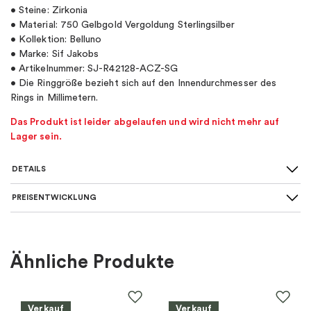
• Steine: Zirkonia
• Material: 750 Gelbgold Vergoldung Sterlingsilber
• Kollektion: Belluno
• Marke: Sif Jakobs
• Artikelnummer: SJ-R42128-ACZ-SG
• Die Ringgröße bezieht sich auf den Innendurchmesser des
Rings in Millimetern.
Das Produkt ist leider abgelaufen und wird nicht mehr auf
Lager sein.
DETAILS
PREISENTWICKLUNG
Für wen
:
Damen
Farbe
:
Gold, Mehrfarbig
Ähnliche Produkte
Material
:
Silber
Verkauf
Verkauf