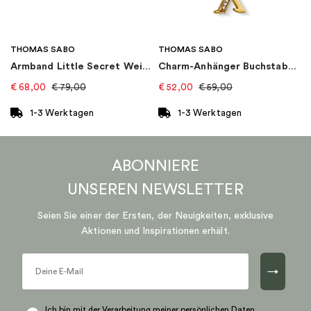
THOMAS SABO
THOMAS SABO
Armband Little Secret Weintraube Gold
Charm-Anhänger Buchstabe X Gold
€
68,00
€
79,00
€
52,00
€
59,00
1-3 Werktagen
1-3 Werktagen
ABONNIERE
UNSEREN
NEWSLETTER
Seien Sie einer der Ersten, der Neuigkeiten, exklusive
Aktionen und Inspirationen erhält.
→
Ich bin mit der Verarbeitung meiner persönlichen Daten