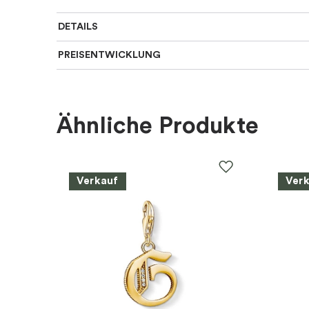
DETAILS
PREISENTWICKLUNG
Für wen
:
Damen
Farbe
:
Gold, Mehrfarbig
Ähnliche Produkte
Material
:
Silber
Steine
:
Zirkonia
Verkauf
Ver
Marke
:
Sif Jakobs
Kategorie
:
Ringe
Kollektion
:
Belluno