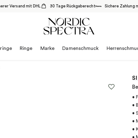
herer Versand mit DHL
30 Tage Rückgaberecht
Sichere Zahlung m
ringe
Ringe
Marke
Damenschmuck
Herrenschmu
d
S
Be
• 
• 
• 
• 
• 
• 