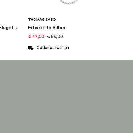
THOMAS SABO
Ohrstecker Bunter Kolibri Flügel Gold
Erbskette Silber
€
47,00
€
69,00
Option auswählen
Dieses
Produkt
weist
mehrere
Varianten
auf.
Die
Optionen
können
auf
der