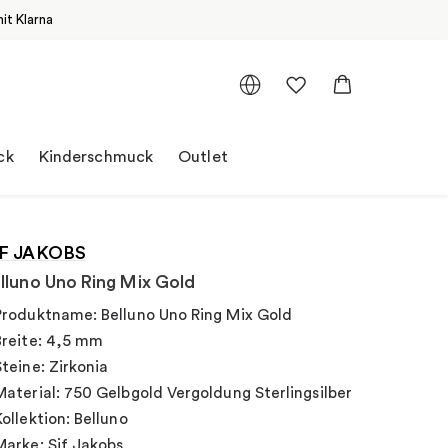
it Klarna
ck
Kinderschmuck
Outlet
IF JAKOBS
lluno Uno Ring Mix Gold
Produktname: Belluno Uno Ring Mix Gold
Breite: 4,5 mm
Steine: Zirkonia
Material: 750 Gelbgold Vergoldung Sterlingsilber
Kollektion: Belluno
Marke: Sif Jakobs