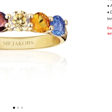
• 
• 
In
Da
au