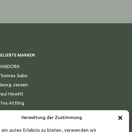
Produktseite
gewählt
werden
BELIEBTE MARKEN
PANDORA
Thomas Sabo
Georg Jensen
Paul Hewitt
Efva Attling
Emma Israelsson
Verwaltung der Zustimmung
Drakenberg Sjölin
 ein gutes Erlebnis zu bieten, verwenden wir
Nordic Spectra