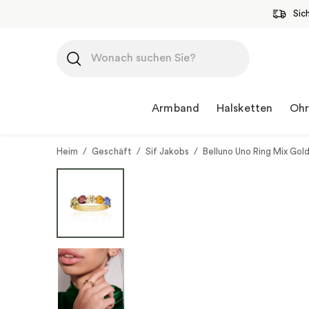
Sic
Zum
Inhalt
springen
Armband
Halsketten
Ohr
Heim
/
Geschäft
/
Sif Jakobs
/
Belluno Uno Ring Mix Gol