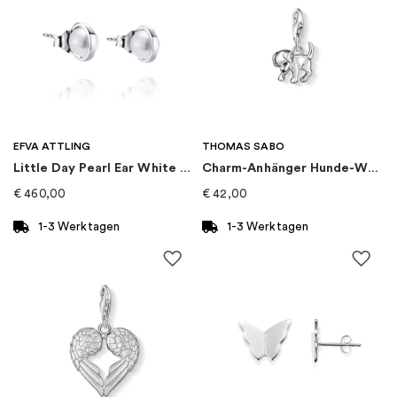
EAN
:
7340108845091
Marke
:
Syster P
Kategorie
:
Ohrringe
EFVA ATTLING
THOMAS SABO
Little Day Pearl Ear White Gold
Charm-Anhänger Hunde-Welpe
Kollektion
:
Beloved
€
460,00
€
42,00
1-3 Werktagen
1-3 Werktagen