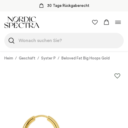
30 Tage Rückgaberecht
Zum
Navi
Inhalt
umsc
springen
Heim
/
Geschäft
/
Syster P
/
Beloved Fat Big Hoops Gold