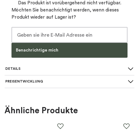
Das Produkt ist vorübergehend nicht verfügbar.
Möchten Sie benachrichtigt werden, wenn dieses
Produkt wieder auf Lager ist?
Benachrichtige mich
DETAILS
PREISENTWICKLUNG
Art des Ohrrings
:
Creolen
Für wen
:
Damen
Ähnliche Produkte
Farbe
:
Gold
Material
:
Silber