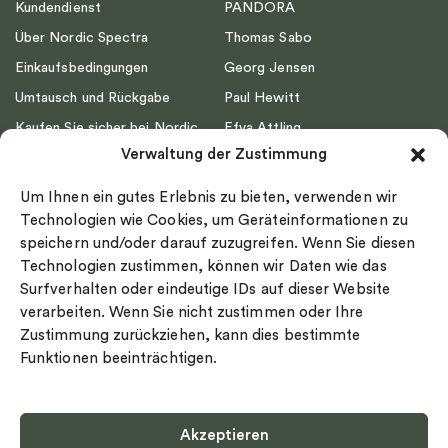
Kundendienst
PANDORA
Über Nordic Spectra
Thomas Sabo
Einkaufsbedingungen
Georg Jensen
Umtausch und Rückgabe
Paul Hewitt
Kaufen Sie sicher bei Nordic
Efva Attling
Spectra ein
Verwaltung der Zustimmung
Emma Israelsson
Datenschutz
Drakenberg Sjölin
Um Ihnen ein gutes Erlebnis zu bieten, verwenden wir
Impressum
Nordic Spectra
Technologien wie Cookies, um Geräteinformationen zu
Ringgröße
speichern und/oder darauf zuzugreifen. Wenn Sie diesen
Technologien zustimmen, können wir Daten wie das
Widerrufsrecht
Surfverhalten oder eindeutige IDs auf dieser Website
Cookie-policy
verarbeiten. Wenn Sie nicht zustimmen oder Ihre
Sekretesspolicy
Zustimmung zurückziehen, kann dies bestimmte
Funktionen beeinträchtigen.
Akzeptieren