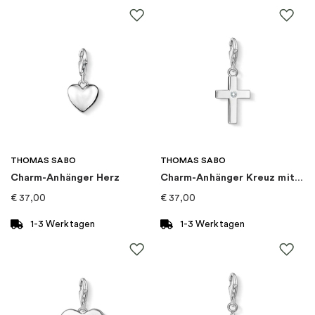
EAN
:
5700303203744
Thema
:
Buchstaben
Marke
:
PANDORA
Kategorie
:
Charms
THOMAS SABO
THOMAS SABO
Charm-Anhänger Herz
Charm-Anhänger Kreuz mit Stein Silber
Kollektion
:
Pandora Moments
€
37,00
€
37,00
1-3 Werktagen
1-3 Werktagen