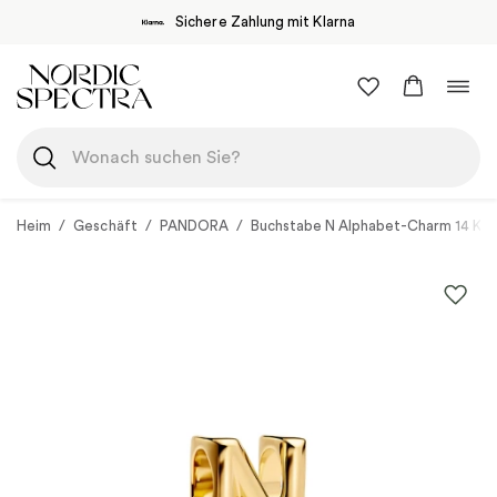
Sichere Zahlung mit Klarna
Zum
Navi
Inhalt
umsc
springen
Heim
/
Geschäft
/
PANDORA
/
Buchstabe N Alphabet-Charm 14 Kar