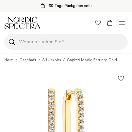
30 Tage Rückgaberecht
Zum
Navi
Inhalt
umsc
springen
Heim
/
Geschäft
/
Sif Jakobs
/
Capizzi Medio Earrings Gold