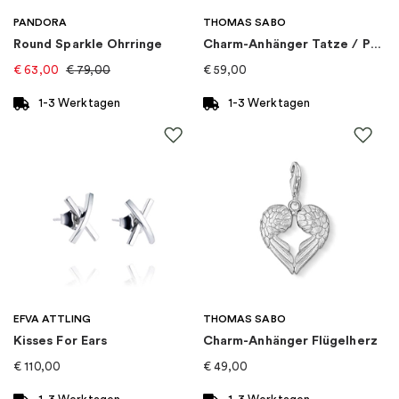
Marke
:
Sif Jakobs
PANDORA
THOMAS SABO
Round Sparkle Ohrringe
Charm-Anhänger Tatze / Pfote
Kategorie
:
Ohrringe
€
63,00
€
79,00
€
59,00
Kollektion
:
Capizzi
1-3 Werktagen
1-3 Werktagen
EFVA ATTLING
THOMAS SABO
Kisses For Ears
Charm-Anhänger Flügelherz
€
110,00
€
49,00