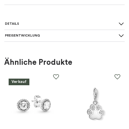
DETAILS
PREISENTWICKLUNG
Art des Ohrrings
:
Creolen
Für wen
:
Damen
Ähnliche Produkte
Farbe
:
Gold
Verkauf
Material
:
Silber
EAN
:
5710699082908
Steine
:
Zirkonia