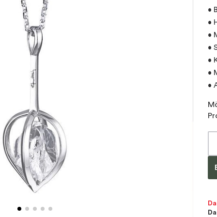
• 
• 
• 
• 
• 
• 
• 
Mö
Pr
Da
Da