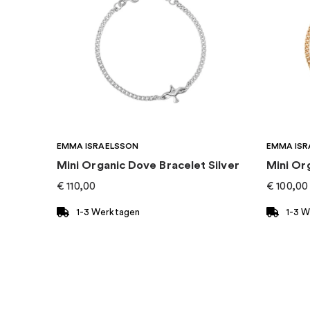
Kategorie
:
Halsketten
Marke
:
Efva Attling
EMMA ISRAELSSON
EMMA ISR
Mini Organic Dove Bracelet Silver
Mini Or
€
110,00
€
100,00
1-3 Werktagen
1-3 