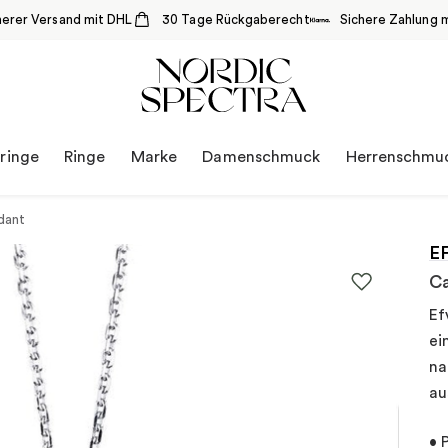
herer Versand mit DHL
30 Tage Rückgaberecht
Sichere Zahlung m
ringe
Ringe
Marke
Damenschmuck
Herrenschmu
dant
E
C
Ef
ei
na
au
• 