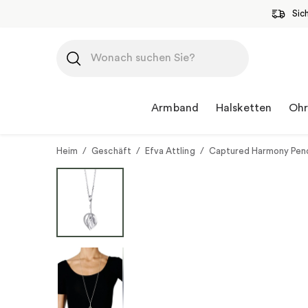
Sic
Zum
Inhalt
springen
Armband
Halsketten
Ohr
Heim
/
Geschäft
/
Efva Attling
/
Captured Harmony Pen