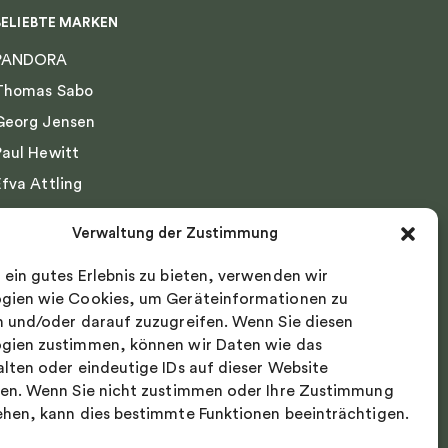
BELIEBTE MARKEN
PANDORA
Thomas Sabo
Georg Jensen
Paul Hewitt
Efva Attling
Emma Israelsson
Verwaltung der Zustimmung
Drakenberg Sjölin
 ein gutes Erlebnis zu bieten, verwenden wir
Nordic Spectra
gien wie Cookies, um Geräteinformationen zu
n und/oder darauf zuzugreifen. Wenn Sie diesen
gien zustimmen, können wir Daten wie das
alten oder eindeutige IDs auf dieser Website
ten. Wenn Sie nicht zustimmen oder Ihre Zustimmung
ehen, kann dies bestimmte Funktionen beeinträchtigen.