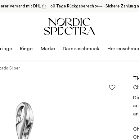
herer Versand mit DHL
30 Tage Rückgaberecht
Sichere Zahlung m
ringe
Ringe
Marke
Damenschmuck
Herrenschmu
ado Silber
T
Ch
Di
au
an
Ch
Ch