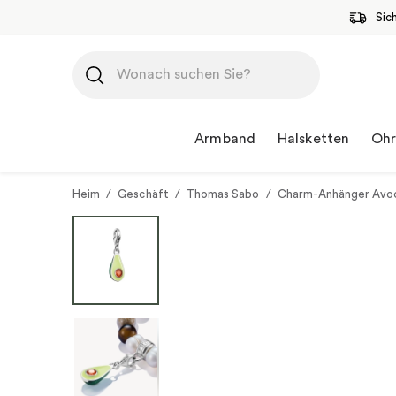
Sic
Zum
Inhalt
springen
Armband
Halsketten
Ohr
Heim
/
Geschäft
/
Thomas Sabo
/
Charm-Anhänger Avoc