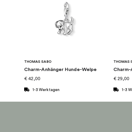
Marke
:
Thomas Sabo
Kategorie
:
Charms
Art von Charme
:
Charm-anhänger
THOMAS SABO
THOMAS 
Kollektion
:
Charm Club
Charm-Anhänger Hunde-Welpe
Charm-A
€
42,00
€
29,00
1-3 Werktagen
1-3 