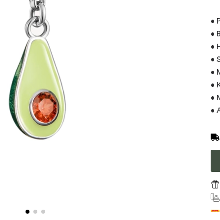
• 
• 
• 
• 
• 
• 
• 
• 