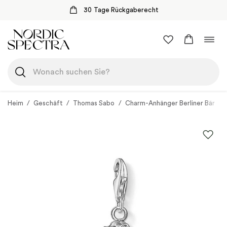
30 Tage Rückgaberecht
Zum
Navi
Inhalt
umsc
springen
Heim
/
Geschäft
/
Thomas Sabo
/
Charm-Anhänger Berliner Bär