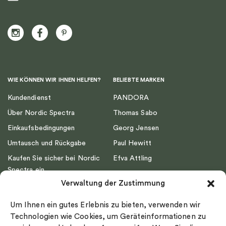
WIE KÖNNEN WIR IHNEN HELFEN?
BELIEBTE MARKEN
Kundendienst
PANDORA
Über Nordic Spectra
Thomas Sabo
Einkaufsbedingungen
Georg Jensen
Umtausch und Rückgabe
Paul Hewitt
Kaufen Sie sicher bei Nordic
Efva Attling
Spectra ein
Emma Israelsson
Verwaltung der Zustimmung
Datenschutz
Drakenberg Sjölin
Impressum
Nordic Spectra
Um Ihnen ein gutes Erlebnis zu bieten, verwenden wir
Ringgröße
Technologien wie Cookies, um Geräteinformationen zu