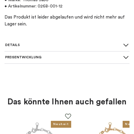
• Marke: Thomas Sabo
• Artikelnummer: 0268-001-12
Das Produkt ist leider abgelaufen und wird nicht mehr auf
Lager sein.
DETAILS
PREISENTWICKLUNG
SKU
:
0268-001-12
Material
:
Silber
Farbe
:
Silber
Das könnte Ihnen auch gefallen
Thema
:
Tier
Für wen
:
Damen, Herren, Kinder
Neuheit
Neu