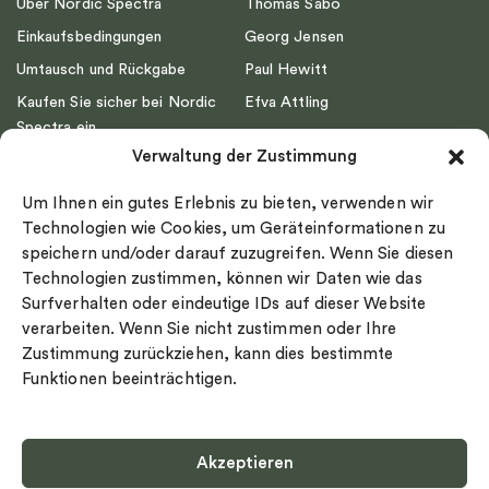
Über Nordic Spectra
Thomas Sabo
Einkaufsbedingungen
Georg Jensen
Umtausch und Rückgabe
Paul Hewitt
Kaufen Sie sicher bei Nordic
Efva Attling
Spectra ein
Emma Israelsson
Verwaltung der Zustimmung
Datenschutz
Drakenberg Sjölin
Impressum
Nordic Spectra
Um Ihnen ein gutes Erlebnis zu bieten, verwenden wir
Ringgröße
Technologien wie Cookies, um Geräteinformationen zu
speichern und/oder darauf zuzugreifen. Wenn Sie diesen
Widerrufsrecht
Technologien zustimmen, können wir Daten wie das
Cookie-policy
Surfverhalten oder eindeutige IDs auf dieser Website
Sekretesspolicy
verarbeiten. Wenn Sie nicht zustimmen oder Ihre
Zustimmung zurückziehen, kann dies bestimmte
Funktionen beeinträchtigen.
Akzeptieren
Select country