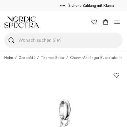
Sichere Zahlung mit Klarna
Zum
Navi
Inhalt
umsc
springen
Heim
/
Geschäft
/
Thomas Sabo
/
Charm-Anhänger Buchstabe H Co