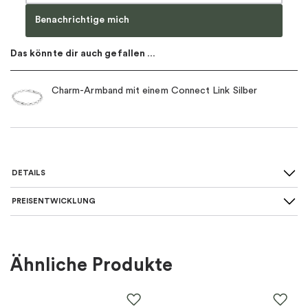
Benachrichtige mich
Das könnte dir auch gefallen …
Charm-Armband mit einem Connect Link Silber
DETAILS
PREISENTWICKLUNG
Für wen
:
Damen, Kinder
Farbe
:
Silber
Ähnliche Produkte
Material
:
Silber