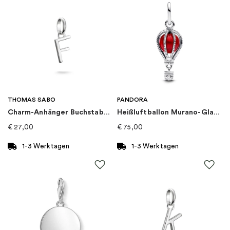
EAN
:
4051245615418
Thema
:
Buchstaben
Marke
:
Thomas Sabo
Kategorie
:
Charms
THOMAS SABO
PANDORA
Charm-Anhänger Buchstabe F Connect Silber
Heißluftballon Murano-Glas Charm-Anhänger
Art von Charme
:
Charm-anhänger
€
27,00
€
75,00
Kollektion
:
Charm Club Connect
1-3 Werktagen
1-3 Werktagen