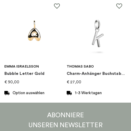
EMMA ISRAELSSON
THOMAS SABO
Bubble Letter Gold
Charm-Anhänger Buchstabe K Connect Silber
€
90,00
€
27,00
Option auswählen
1-3 Werktagen
Dieses
Produkt
ABONNIERE
weist
mehrere
UNSEREN
NEWSLETTER
Varianten