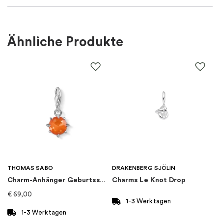
Farbe
:
Gold
Ähnliche Produkte
Material
:
Silber
EAN
:
4051245615692
Thema
:
Buchstaben
Marke
:
Thomas Sabo
Kategorie
:
Charms
THOMAS SABO
DRAKENBERG SJÖLIN
Charm-Anhänger Geburtsstein Januar
Charms Le Knot Drop
Art von Charme
:
Charm-anhänger
€
69,00
1-3 Werktagen
Kollektion
:
Charm Club Connect
1-3 Werktagen