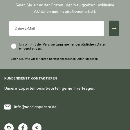
auf.
Seien Sie einer der Ersten, der Neuigkeiten, exklusive
Die
Aktionen und Inspirationen erhält.
Optionen
können
→
auf
der
Produktseite
Ich bin mit der Verarbeitung meiner persönlichen Daten
einverstanden.
gewählt
werden
Lesen Sie, wie wir mit Ihren personenbezogenen Daten umgehen
KUNDENDIENST KONTAKTIEREN
Unsere Experten beantworten gerne Ihre Fragen.
info@nordicspectra.de