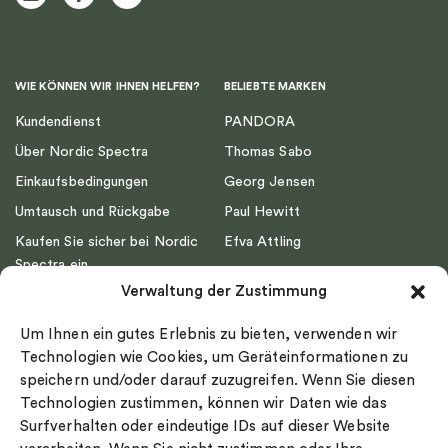
WIE KÖNNEN WIR IHNEN HELFEN?
BELIEBTE MARKEN
Kundendienst
PANDORA
Über Nordic Spectra
Thomas Sabo
Einkaufsbedingungen
Georg Jensen
Umtausch und Rückgabe
Paul Hewitt
Kaufen Sie sicher bei Nordic
Efva Attling
Spectra ein
Emma Israelsson
Verwaltung der Zustimmung
Datenschutz
Drakenberg Sjölin
Impressum
Nordic Spectra
Um Ihnen ein gutes Erlebnis zu bieten, verwenden wir
Ringgröße
Technologien wie Cookies, um Geräteinformationen zu
speichern und/oder darauf zuzugreifen. Wenn Sie diesen
Widerrufsrecht
Technologien zustimmen, können wir Daten wie das
Cookie-policy
Surfverhalten oder eindeutige IDs auf dieser Website
Sekretesspolicy