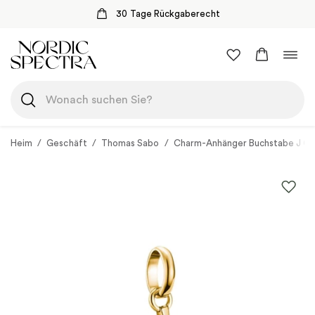
30 Tage Rückgaberecht
Zum
Navi
Inhalt
umsc
springen
Heim
/
Geschäft
/
Thomas Sabo
/
Charm-Anhänger Buchstabe J Co