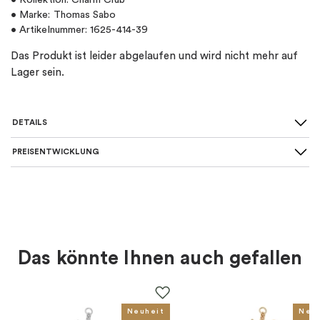
• Kollektion: Charm Club
• Marke: Thomas Sabo
• Artikelnummer: 1625-414-39
Das Produkt ist leider abgelaufen und wird nicht mehr auf
Lager sein.
DETAILS
PREISENTWICKLUNG
SKU
:
1625-414-39
Material
:
Silber
Farbe
:
Gold
Das könnte Ihnen auch gefallen
Thema
:
Buchstaben
Für wen
:
Damen, Herren, Kinder
Neuheit
Neu