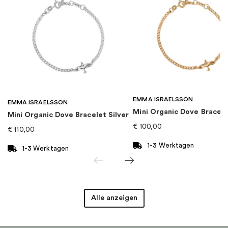
EAN
:
4051245374575
Kollektion
:
Charm Club
Kategorie
:
Charms
EMMA ISRAELSSON
Marke
:
Thomas Sabo
EMMA ISRAELSSON
Mini Organic Dove Bracel
Mini Organic Dove Bracelet Silver
€
100,00
€
110,00
1-3 Werktagen
1-3 Werktagen
Alle anzeigen