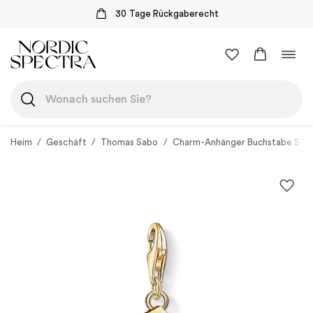
30 Tage Rückgaberecht
Zum
Navi
Inhalt
umsc
springen
Heim
/
Geschäft
/
Thomas Sabo
/
Charm-Anhänger Buchstabe S Go