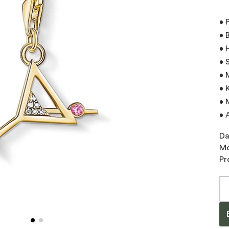
• 
• 
• 
• 
• 
• 
• 
• 
Da
Mö
Pr