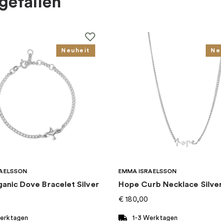
gefallen
Neuheit
Ne
AELSSON
EMMA ISRAELSSON
ganic Dove Bracelet Silver
Hope Curb Necklace Silve
€
180,00
Werktagen
1-3 Werktagen