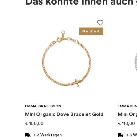
Das könnte Ihnen auch 
EAN
:
4051245433821
Kollektion
:
Charm Club
Neuheit
Kategorie
:
Charms
Marke
:
Thomas Sabo
EMMA ISRAELSSON
EMMA ISR
Mini Organic Dove Bracelet Gold
Mini Or
€
100,00
€
110,00
1-3 Werktagen
1-3 