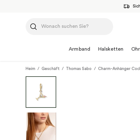
Sic
Zum
Inhalt
springen
Armband
Halsketten
Ohr
Heim
/
Geschäft
/
Thomas Sabo
/
Charm-Anhänger Cock