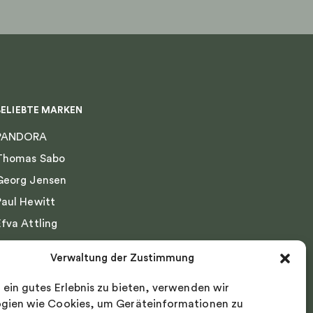
BELIEBTE MARKEN
PANDORA
Thomas Sabo
Georg Jensen
Paul Hewitt
Efva Attling
Emma Israelsson
Verwaltung der Zustimmung
Drakenberg Sjölin
 ein gutes Erlebnis zu bieten, verwenden wir
Nordic Spectra
gien wie Cookies, um Geräteinformationen zu