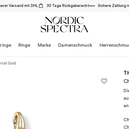
herer Versand mit DHL
30 Tage Rückgaberecht
Sichere Zahlung m
ringe
Ringe
Marke
Damenschmuck
Herrenschmu
tail Gold
T
Ch
Di
au
an
Ch
Ch