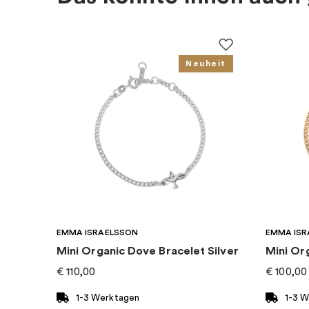
Kollektion
:
Charm Club
Neuheit
Kategorie
:
Charms
Marke
:
Thomas Sabo
EMMA ISRAELSSON
EMMA ISR
Mini Organic Dove Bracelet Silver
Mini Or
€
110,00
€
100,00
1-3 Werktagen
1-3 