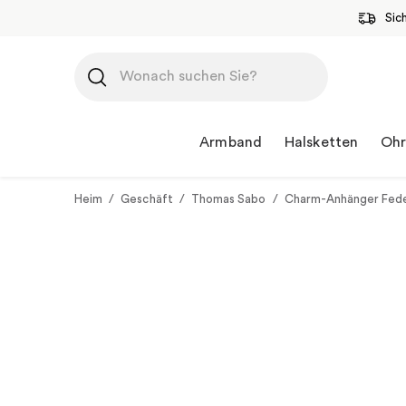
Sic
Zum
Inhalt
springen
Armband
Halsketten
Ohr
Heim
/
Geschäft
/
Thomas Sabo
/
Charm-Anhänger Feder