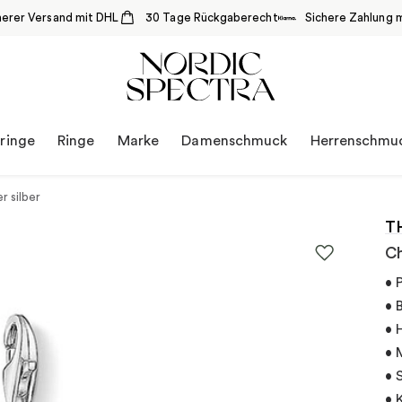
herer Versand mit DHL
30 Tage Rückgaberecht
Sichere Zahlung m
ringe
Ringe
Marke
Damenschmuck
Herrenschmu
 silber
T
Ch
• 
• 
• 
• 
• 
• 