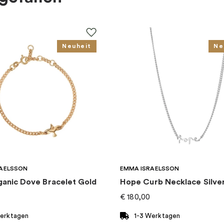
Neuheit
Ne
AELSSON
EMMA ISRAELSSON
ganic Dove Bracelet Gold
Hope Curb Necklace Silve
€
180,00
Werktagen
1-3 Werktagen