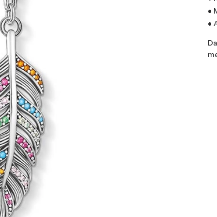
• 
• 
Da
me