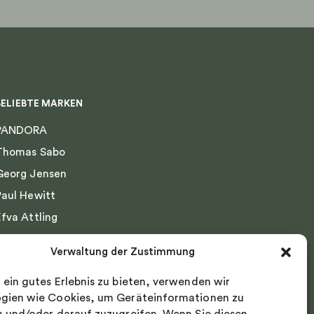
BELIEBTE MARKEN
PANDORA
Thomas Sabo
Georg Jensen
Paul Hewitt
Efva Attling
Emma Israelsson
Verwaltung der Zustimmung
Drakenberg Sjölin
 ein gutes Erlebnis zu bieten, verwenden wir
Nordic Spectra
gien wie Cookies, um Geräteinformationen zu