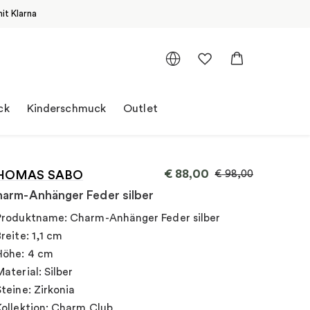
it Klarna
ck
Kinderschmuck
Outlet
€
88,00
HOMAS SABO
€
98,00
arm-Anhänger Feder silber
Produktname: Charm-Anhänger Feder silber
Breite: 1,1 cm
Höhe: 4 cm
Material: Silber
Steine: Zirkonia
Kollektion: Charm Club