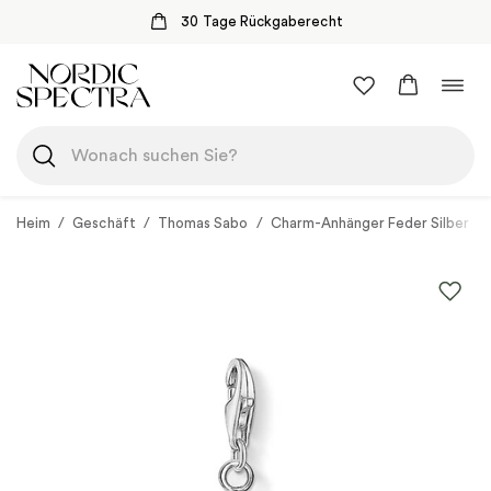
30 Tage Rückgaberecht
Zum
Navi
Inhalt
umsc
springen
Heim
/
Geschäft
/
Thomas Sabo
/
Charm-Anhänger Feder Silber