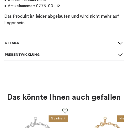
• Marke: Thomas Sabo
• Artikelnummer: 0775-001-12
Das Produkt ist leider abgelaufen und wird nicht mehr auf
Lager sein.
DETAILS
PREISENTWICKLUNG
SKU
:
0775-001-12
Material
:
Silber
Art von Charme
:
Charm-anhänger
Das könnte Ihnen auch gefallen
Farbe
:
Silber
Für wen
:
Damen, Kinder
Neuheit
Neu