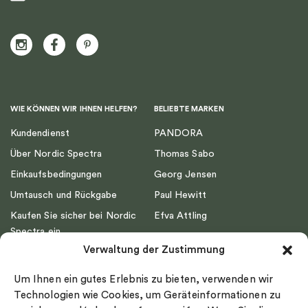
WIE KÖNNEN WIR IHNEN HELFEN?
BELIEBTE MARKEN
Kundendienst
PANDORA
Über Nordic Spectra
Thomas Sabo
Einkaufsbedingungen
Georg Jensen
Umtausch und Rückgabe
Paul Hewitt
Kaufen Sie sicher bei Nordic
Efva Attling
Spectra ein
Emma Israelsson
Verwaltung der Zustimmung
Datenschutz
Drakenberg Sjölin
Impressum
Nordic Spectra
Um Ihnen ein gutes Erlebnis zu bieten, verwenden wir
Ringgröße
Technologien wie Cookies, um Geräteinformationen zu