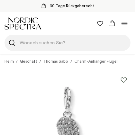
30 Tage Rückgaberecht
Zum
Navi
Inhalt
umsc
springen
Heim
/
Geschäft
/
Thomas Sabo
/
Charm-Anhänger Flügel