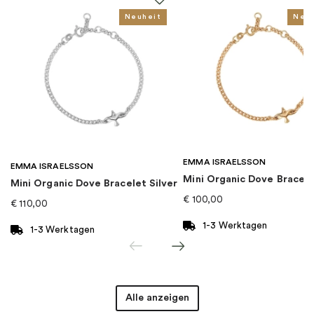
Für wen
:
Damen, Herren, Kinder
Neuheit
Neu
EAN
:
4051245403275
Kollektion
:
Charm Club
Kategorie
:
Charms
EMMA ISRAELSSON
Marke
:
Thomas Sabo
EMMA ISRAELSSON
Mini Organic Dove Bracel
Mini Organic Dove Bracelet Silver
€
100,00
€
110,00
1-3 Werktagen
1-3 Werktagen
Alle anzeigen