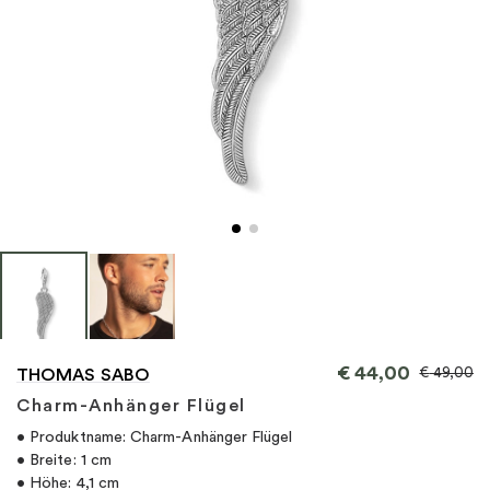
"
€
44,00
€
49,00
THOMAS SABO
Charm-Anhänger Flügel
• Produktname: Charm-Anhänger Flügel
• Breite: 1 cm
• Höhe: 4,1 cm