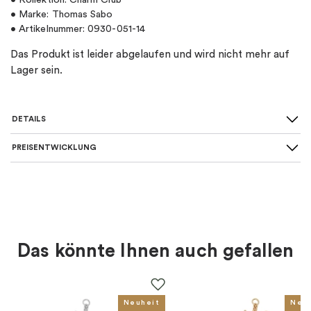
• Kollektion: Charm Club
• Marke: Thomas Sabo
• Artikelnummer: 0930-051-14
Das Produkt ist leider abgelaufen und wird nicht mehr auf
Lager sein.
DETAILS
PREISENTWICKLUNG
SKU
:
0930-051-14
Material
:
Silber
Art von Charme
:
Charm-anhänger
Das könnte Ihnen auch gefallen
Farbe
:
Silber
Steine
:
Zirkonia
Neuheit
Neu