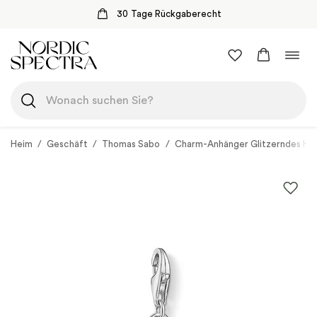
recht
Sichere Zahlung mit Klar
Zum
Navi
Inhalt
umsc
springen
Heim
/
Geschäft
/
Thomas Sabo
/
Charm-Anhänger Glitzerndes He