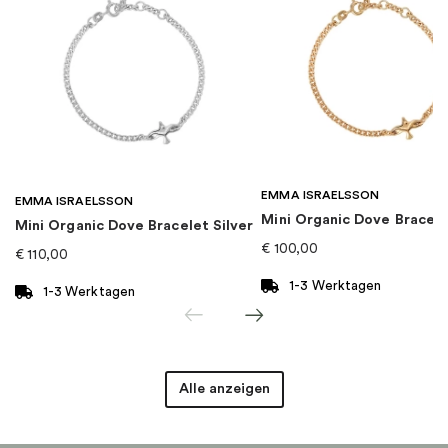
Thema
:
Herzen
Für wen
:
Damen, Kinder
EAN
:
4051245078961
EMMA ISRAELSSON
Kollektion
:
Charm Club
EMMA ISRAELSSON
Mini Organic Dove Bracel
Mini Organic Dove Bracelet Silver
€
100,00
€
110,00
Kategorie
:
Charms
1-3 Werktagen
1-3 Werktagen
Marke
:
Thomas Sabo
Alle anzeigen