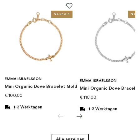
Steine
:
Zirkonia
Neuheit
Neu
Thema
:
Tier
Für wen
:
Damen
EAN
:
4051245517972
EMMA ISRAELSSON
Kollektion
:
Charm Club
EMMA ISRAELSSON
Mini Organic Dove Bracelet Gold
Mini Organic Dove Bracelet
€
100,00
€
110,00
Kategorie
:
Charms
1-3 Werktagen
1-3 Werktagen
Marke
:
Thomas Sabo
Alle anzeigen