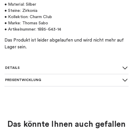
• Material: Silber
• Steine: Zirkonia
• Kollektion: Charm Club
• Marke: Thomas Sabo
• Artikelnummer: 1885-643-14
Das Produkt ist leider abgelaufen und wird nicht mehr auf
Lager sein.
DETAILS
PREISENTWICKLUNG
SKU
:
1885-643-14
Material
:
Silber
Art von Charme
:
Charm-anhänger
Das könnte Ihnen auch gefallen
Farbe
:
Silber