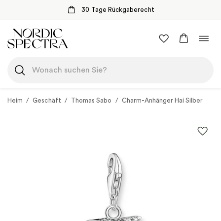
30 Tage Rückgaberecht
Zum
Navi
Inhalt
umsc
springen
Heim
/
Geschäft
/
Thomas Sabo
/
Charm-Anhänger Hai Silber