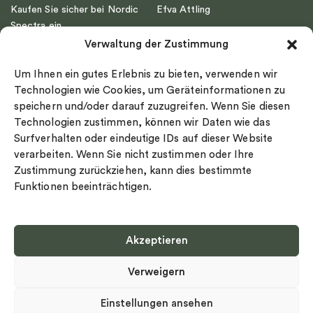
Kaufen Sie sicher bei Nordic
Efva Attling
Spectra ein
Emma Israelsson
Verwaltung der Zustimmung
Datenschutz
Drakenberg Sjölin
Impressum
Nordic Spectra
Um Ihnen ein gutes Erlebnis zu bieten, verwenden wir
Ringgröße
Technologien wie Cookies, um Geräteinformationen zu
speichern und/oder darauf zuzugreifen. Wenn Sie diesen
Widerrufsrecht
Technologien zustimmen, können wir Daten wie das
Cookie-policy
Surfverhalten oder eindeutige IDs auf dieser Website
Sekretesspolicy
verarbeiten. Wenn Sie nicht zustimmen oder Ihre
Zustimmung zurückziehen, kann dies bestimmte
Funktionen beeinträchtigen.
Akzeptieren
Select country
Verweigern
Datenschutz-Bestimmungen
©
Urheberrecht 2026 Nordic Spectra Alle Rechte vorbehalten
Einstellungen ansehen