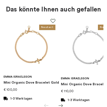
Art von Charme
:
Charm-anhänger
Das könnte Ihnen auch gefallen
Farbe
:
Silber
Thema
:
Ewigkeit
Neuheit
Neu
Für wen
:
Damen, Herren, Kinder
EAN
:
4051245143744
Kollektion
:
Charm Club
EMMA ISRAELSSON
Kategorie
:
Charms
EMMA ISRAELSSON
Mini Organic Dove Bracelet Gold
Mini Organic Dove Bracelet
€
100,00
€
110,00
Marke
:
Thomas Sabo
1-3 Werktagen
1-3 Werktagen