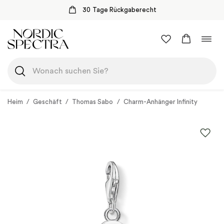
30 Tage Rückgaberecht
Zum
Navi
Inhalt
umsc
springen
Heim
/
Geschäft
/
Thomas Sabo
/
Charm-Anhänger Infinity