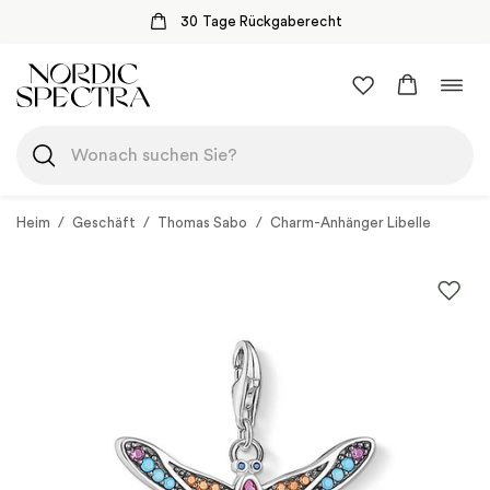
30 Tage Rückgaberecht
Zum
Navi
Inhalt
umsc
springen
Heim
/
Geschäft
/
Thomas Sabo
/
Charm-Anhänger Libelle