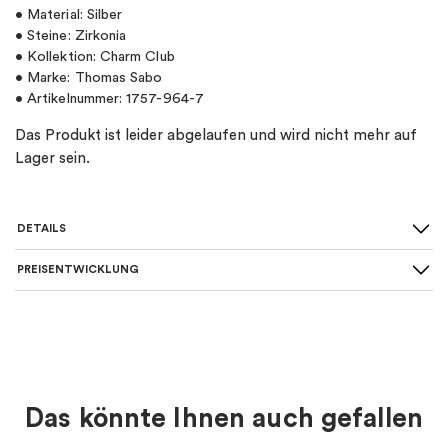
• Material: Silber
• Steine: Zirkonia
• Kollektion: Charm Club
• Marke: Thomas Sabo
• Artikelnummer: 1757-964-7
Das Produkt ist leider abgelaufen und wird nicht mehr auf
Lager sein.
DETAILS
PREISENTWICKLUNG
SKU
:
1757-964-7
Material
:
Silber
Farbe
:
Mehrfarbig
Das könnte Ihnen auch gefallen
Thema
:
Tier