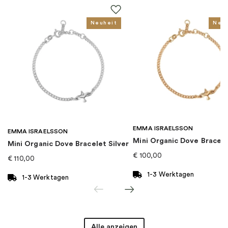
Für wen
:
Damen, Herren, Kinder
Neuheit
Neu
EAN
:
4051245433586
Kollektion
:
Charm Club
Kategorie
:
Charms
EMMA ISRAELSSON
Marke
:
Thomas Sabo
EMMA ISRAELSSON
Mini Organic Dove Bracel
Mini Organic Dove Bracelet Silver
€
100,00
€
110,00
1-3 Werktagen
1-3 Werktagen
Alle anzeigen