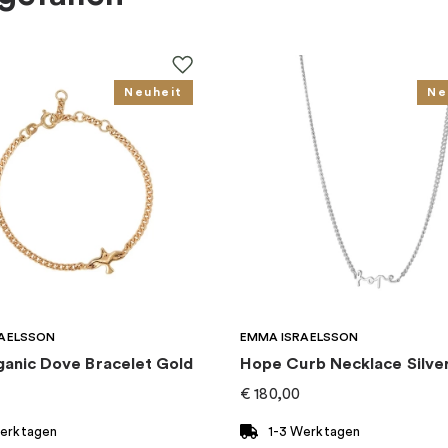
Neuheit
Ne
AELSSON
EMMA ISRAELSSON
ganic Dove Bracelet Gold
Hope Curb Necklace Silve
€
180,00
Werktagen
1-3 Werktagen