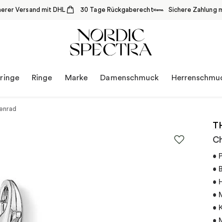
herer Versand mit DHL
30 Tage Rückgaberecht
Sichere Zahlung m
ringe
Ringe
Marke
Damenschmuck
Herrenschmu
enrad
T
Ch
• 
• 
• 
• 
• 
• 