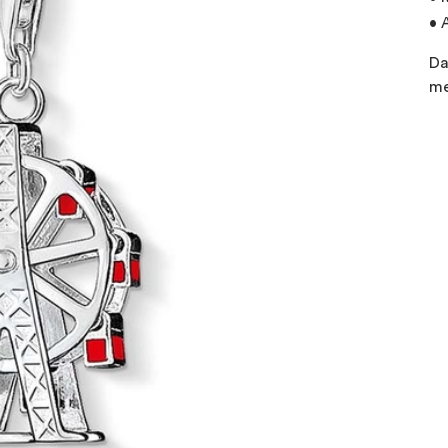
• 
Da
me