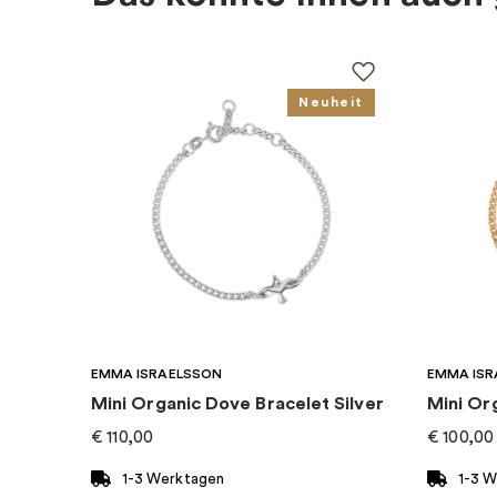
Kollektion
:
Charm Club
Neuheit
Kategorie
:
Charms
Marke
:
Thomas Sabo
EMMA ISRAELSSON
EMMA ISR
Mini Organic Dove Bracelet Silver
Mini Or
€
110,00
€
100,00
1-3 Werktagen
1-3 