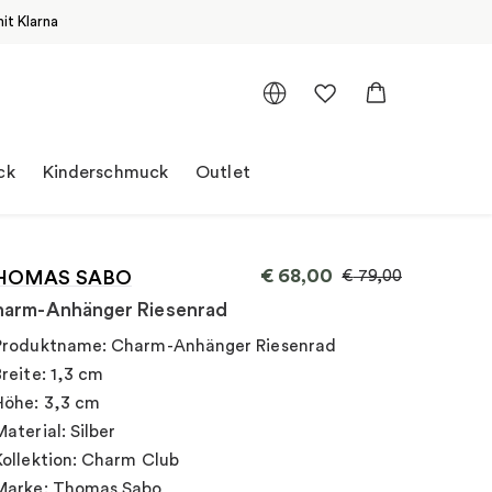
it Klarna
ck
Kinderschmuck
Outlet
€
68,00
HOMAS SABO
€
79,00
arm-Anhänger Riesenrad
Produktname: Charm-Anhänger Riesenrad
Breite: 1,3 cm
Höhe: 3,3 cm
Material: Silber
Kollektion: Charm Club
Marke: Thomas Sabo