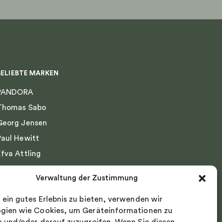
BELIEBTE MARKEN
PANDORA
Thomas Sabo
Georg Jensen
Paul Hewitt
Efva Attling
Emma Israelsson
Verwaltung der Zustimmung
Drakenberg Sjölin
 ein gutes Erlebnis zu bieten, verwenden wir
Nordic Spectra
gien wie Cookies, um Geräteinformationen zu