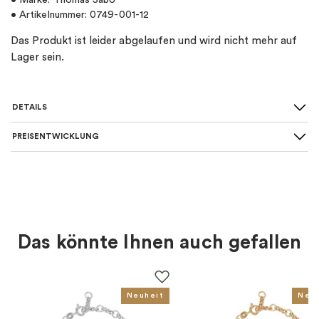
• Marke: Thomas Sabo
• Artikelnummer: 0749-001-12
Das Produkt ist leider abgelaufen und wird nicht mehr auf
Lager sein.
DETAILS
PREISENTWICKLUNG
SKU
:
0749-001-12
Material
:
Silber
Art von Charme
:
Charm-anhänger
Das könnte Ihnen auch gefallen
Farbe
:
Silber
Für wen
:
Damen, Kinder
Neuheit
Neu