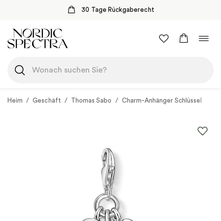
30 Tage Rückgaberecht
Zum
Navi
Inhalt
umsc
springen
Heim
/
Geschäft
/
Thomas Sabo
/
Charm-Anhänger Schlüssel