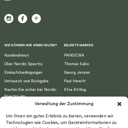
WIE KÖNNEN WIR IHNEN HELFEN?
BELIEBTE MARKEN
Kundendienst
PANDORA
Über Nordic Spectra
Thomas Sabo
Einkaufsbedingungen
Georg Jensen
Umtausch und Rückgabe
Paul Hewitt
Kaufen Sie sicher bei Nordic
Efva Attling
Spectra ein
Emma Israelsson
Verwaltung der Zustimmung
Datenschutz
Drakenberg Sjölin
Impressum
Nordic Spectra
Um Ihnen ein gutes Erlebnis zu bieten, verwenden wir
Ringgröße
Technologien wie Cookies, um Geräteinformationen zu