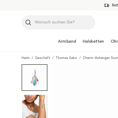
Sic
Zum
Inhalt
springen
Armband
Halsketten
Ohr
Heim
/
Geschäft
/
Thomas Sabo
/
Charm-Anhänger Sonnen