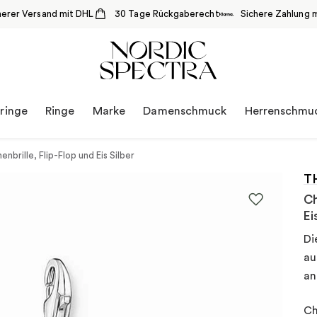
herer Versand mit DHL
30 Tage Rückgaberecht
Sichere Zahlung m
ringe
Ringe
Marke
Damenschmuck
Herrenschmu
brille, Flip-Flop und Eis Silber
T
Ch
Ei
Di
au
an
Ch