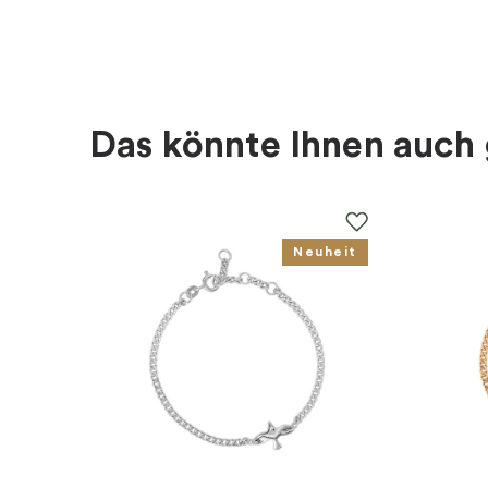
Für wen
:
Damen, Kinder
EAN
:
4051245551020
Kollektion
:
Charm Club
Das könnte Ihnen auch 
Kategorie
:
Charms
Marke
:
Thomas Sabo
Neuheit
Art von Charme
:
Charm-anhänger