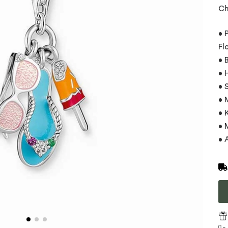
Ch
• 
Fl
• 
• 
• 
• 
• 
• 
• 