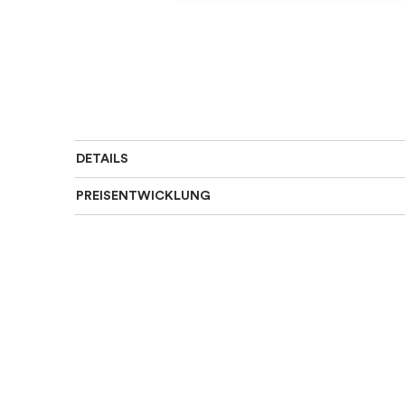
DETAILS
PREISENTWICKLUNG
SKU
:
1929-340-7
Material
:
Silber
Farbe
:
Mehrfarbig, Silber
Steine
:
Farbiger Stein, Zirkoni