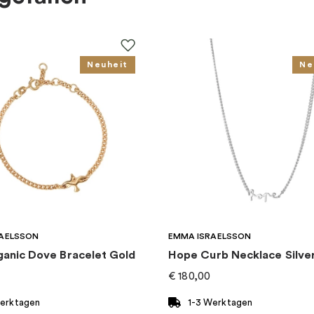
Neuheit
Ne
AELSSON
EMMA ISRAELSSON
ganic Dove Bracelet Gold
Hope Curb Necklace Silve
€
180,00
Werktagen
1-3 Werktagen