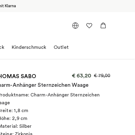
it Klarna
ck
Kinderschmuck
Outlet
€
63,20
HOMAS SABO
€
79,00
arm-Anhänger Sternzeichen Waage
Produktname: Charm-Anhänger Sternzeichen
aage
Breite: 1,8 cm
Höhe: 2,9 cm
Material: Silber
Steine: Zirkonia