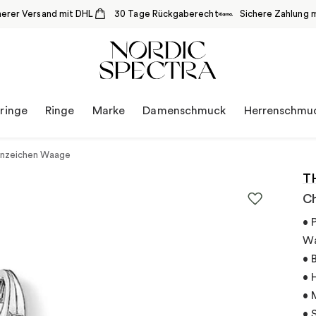
herer Versand mit DHL
30 Tage Rückgaberecht
Sichere Zahlung m
ringe
Ringe
Marke
Damenschmuck
Herrenschmu
rnzeichen Waage
T
Ch
• 
W
• 
• 
• 
• 