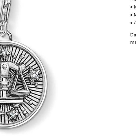
• 
• 
• 
Da
me