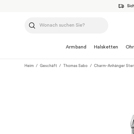
Sic
Zum
Inhalt
springen
Armband
Halsketten
Ohr
Heim
/
Geschäft
/
Thomas Sabo
/
Charm-Anhänger Ste