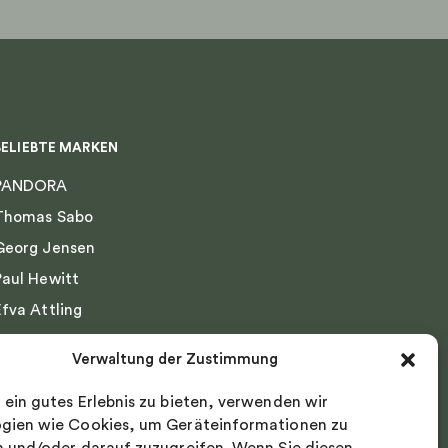
BELIEBTE MARKEN
PANDORA
Thomas Sabo
Georg Jensen
Paul Hewitt
Efva Attling
Emma Israelsson
Verwaltung der Zustimmung
Drakenberg Sjölin
 ein gutes Erlebnis zu bieten, verwenden wir
Nordic Spectra
gien wie Cookies, um Geräteinformationen zu