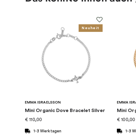
Thema
:
Sternzeichen
Neuheit
Für wen
:
Damen, Kinder
EAN
:
4051245375039
Kollektion
:
Charm Club
Kategorie
:
Charms
Marke
:
Thomas Sabo
EMMA ISRAELSSON
EMMA ISR
Mini Organic Dove Bracelet Silver
Mini Or
Sternzeichen
:
Die Welle
€
110,00
€
100,00
1-3 Werktagen
1-3 