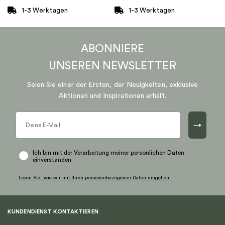
1-3 Werktagen
1-3 Werktagen
ABONNIERE
UNSEREN
NEWSLETTER
Seien Sie einer der Ersten, der Neuigkeiten, exklusive
Aktionen und Inspirationen erhält.
→
Ich bin mit der Verarbeitung meiner persönlichen Daten
einverstanden.
Lesen Sie, wie wir mit Ihren personenbezogenen Daten umgehen
KUNDENDIENST KONTAKTIEREN