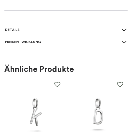
DETAILS
PREISENTWICKLUNG
Für wen
:
Damen
Farbe
:
Silber
Ähnliche Produkte
Material
:
Silber
EAN
:
7333196011745
Thema
:
Herzen
Marke
:
Drakenberg Sjölin