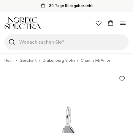
30 Tage Rückgaberecht
Zum
Navi
Inhalt
umsc
springen
Heim
/
Geschäft
/
Drakenberg Sjölin
/
Charms Mi Amor