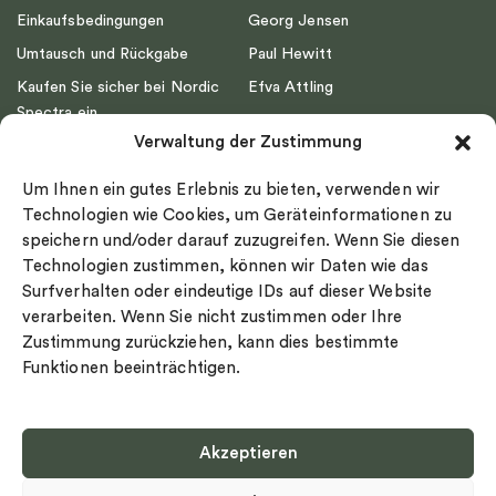
Einkaufsbedingungen
Georg Jensen
Umtausch und Rückgabe
Paul Hewitt
Kaufen Sie sicher bei Nordic
Efva Attling
Spectra ein
Emma Israelsson
Verwaltung der Zustimmung
Datenschutz
Drakenberg Sjölin
Impressum
Nordic Spectra
Um Ihnen ein gutes Erlebnis zu bieten, verwenden wir
Ringgröße
Technologien wie Cookies, um Geräteinformationen zu
speichern und/oder darauf zuzugreifen. Wenn Sie diesen
Widerrufsrecht
Technologien zustimmen, können wir Daten wie das
Cookie-policy
Surfverhalten oder eindeutige IDs auf dieser Website
Sekretesspolicy
verarbeiten. Wenn Sie nicht zustimmen oder Ihre
Zustimmung zurückziehen, kann dies bestimmte
Funktionen beeinträchtigen.
Akzeptieren
Select country