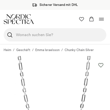
Sicherer Versand mit DHL
Zum
Navi
Inhalt
umsc
springen
Heim
/
Geschäft
/
Emma Israelsson
/
Chunky Chain Silver