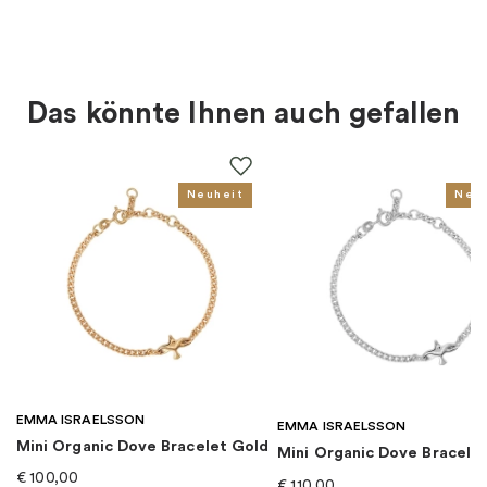
Material
:
Silber
Farbe
:
Silber
Das könnte Ihnen auch gefallen
Für wen
:
Damen
EAN
:
‌7340189307099
Neuheit
Neu
Kategorie
:
Halsketten
Marke
:
Emma Israelsson
EMMA ISRAELSSON
EMMA ISRAELSSON
Mini Organic Dove Bracelet Gold
Mini Organic Dove Bracelet
€
100,00
€
110,00