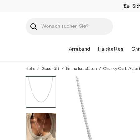
Sic
Zum
Inhalt
springen
Armband
Halsketten
Ohr
Heim
/
Geschäft
/
Emma Israelsson
/
Chunky Curb Adjust