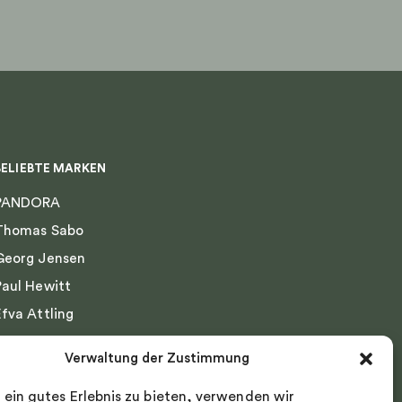
BELIEBTE MARKEN
PANDORA
Thomas Sabo
Georg Jensen
Paul Hewitt
Efva Attling
Emma Israelsson
Verwaltung der Zustimmung
Drakenberg Sjölin
 ein gutes Erlebnis zu bieten, verwenden wir
Nordic Spectra