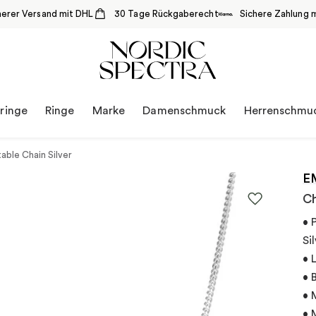
herer Versand mit DHL
30 Tage Rückgaberecht
Sichere Zahlung m
ringe
Ringe
Marke
Damenschmuck
Herrenschmu
able Chain Silver
E
Ch
• 
Si
• 
• 
• 
• 