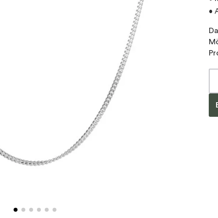
• 
Da
Mö
Pr