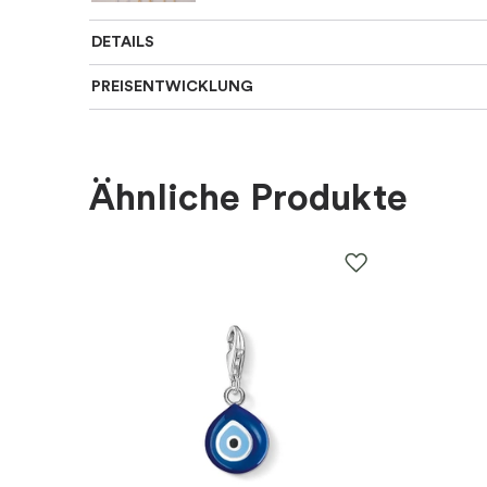
DETAILS
PREISENTWICKLUNG
Länge Ketten
:
Mittlere 42-50 cm
Für wen
:
Damen, Herren
Ähnliche Produkte
Farbe
:
Silber
Material
:
Silber
EAN
:
7340189310877
Marke
:
Emma Israelsson
Kategorie
:
Halsketten