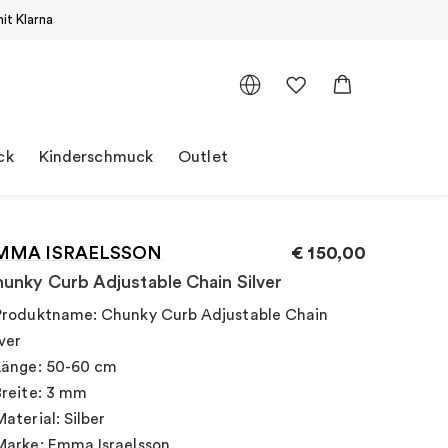
it Klarna
ck
Kinderschmuck
Outlet
MMA ISRAELSSON
€
150,00
unky Curb Adjustable Chain Silver
Produktname: Chunky Curb Adjustable Chain
lver
Länge: 50-60 cm
Breite: 3 mm
Material: Silber
Marke: Emma Israelsson