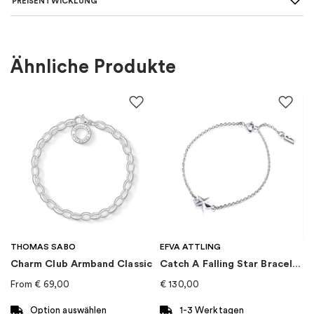
PREISENTWICKLUNG
Art des Armbands
:
Armreifen
Für wen
:
Damen
Ähnliche Produkte
Farbe
:
Silber
Material
:
Silber
EAN
:
7340221530942
Marke
:
Maria Nilsdotter
Kategorie
:
Armband
THOMAS SABO
EFVA ATTLING
Charm Club Armband Classic
Catch A Falling Star Bracelet
From
€
69,00
€
130,00
Option auswählen
1-3 Werktagen