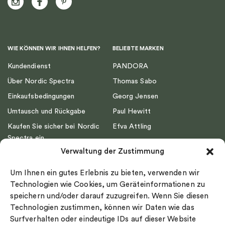
WIE KÖNNEN WIR IHNEN HELFEN?
BELIEBTE MARKEN
Kundendienst
PANDORA
Über Nordic Spectra
Thomas Sabo
Einkaufsbedingungen
Georg Jensen
Umtausch und Rückgabe
Paul Hewitt
Kaufen Sie sicher bei Nordic
Efva Attling
Spectra ein
Emma Israelsson
Verwaltung der Zustimmung
Datenschutz
Drakenberg Sjölin
Impressum
Nordic Spectra
Um Ihnen ein gutes Erlebnis zu bieten, verwenden wir
Ringgröße
Technologien wie Cookies, um Geräteinformationen zu
speichern und/oder darauf zuzugreifen. Wenn Sie diesen
Widerrufsrecht
Technologien zustimmen, können wir Daten wie das
Cookie-policy
Surfverhalten oder eindeutige IDs auf dieser Website