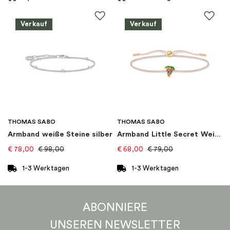
Dieses
Produkt
Verkauf
Verkauf
weist
mehrere
Varianten
auf.
Die
Optionen
können
auf
THOMAS SABO
THOMAS SABO
der
Armband weiße Steine silber
Armband Little Secret Weintraube Gold
Produktseite
€
78,00
€
98,00
€
68,00
€
79,00
gewählt
werden
1-3 Werktagen
1-3 Werktagen
ABONNIERE
UNSEREN
NEWSLETTER