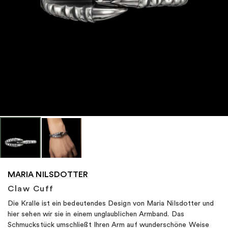
"
MARIA NILSDOTTER
Claw Cuff
Die Kralle ist ein bedeutendes Design von Maria Nilsdotter und
hier sehen wir sie in einem unglaublichen Armband. Das
Schmuckstück umschließt Ihren Arm auf wunderschöne Weise