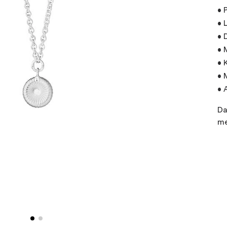
• 
• 
• 
• 
• 
• 
• 
Da
me