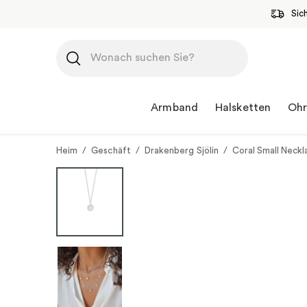
Sic
Zum
Inhalt
springen
Armband
Halsketten
Ohr
Heim
/
Geschäft
/
Drakenberg Sjölin
/
Coral Small Neckl