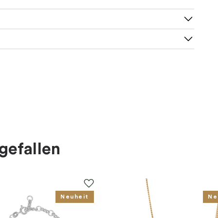
e 42-50 cm
gefallen
Neuheit
Ne