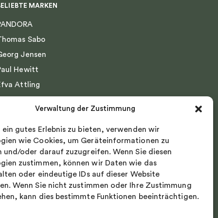
BELIEBTE MARKEN
PANDORA
Thomas Sabo
Georg Jensen
Paul Hewitt
Efva Attling
Emma Israelsson
Verwaltung der Zustimmung
Drakenberg Sjölin
 ein gutes Erlebnis zu bieten, verwenden wir
Nordic Spectra
gien wie Cookies, um Geräteinformationen zu
n und/oder darauf zuzugreifen. Wenn Sie diesen
gien zustimmen, können wir Daten wie das
alten oder eindeutige IDs auf dieser Website
ten. Wenn Sie nicht zustimmen oder Ihre Zustimmung
ehen, kann dies bestimmte Funktionen beeinträchtigen.