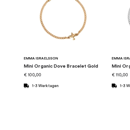
Kategorie
:
Halsketten
Marke
:
Drakenberg Sjölin
Material
:
Silber
EMMA ISRAELSSON
EMMA ISR
Mini Organic Dove Bracelet Gold
Mini Or
€
100,00
€
110,00
1-3 Werktagen
1-3 