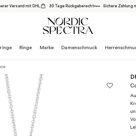
herer Versand mit DHL
30 Tage Rückgaberecht
Sichere Zahlung m
ringe
Ringe
Marke
Damenschmuck
Herrenschmu
ace
D
Co
Au
Kr
un
Vo
Le