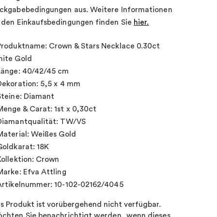
ckgabebedingungen aus. Weitere Informationen
 den Einkaufsbedingungen finden Sie
hier.
Produktname: Crown & Stars Necklace 0.30ct
ite Gold
Länge: 40/42/45 cm
Dekoration: 5,5 x 4 mm
Steine: Diamant
Menge & Carat: 1st x 0,30ct
Diamantqualität: TW/VS
Material: Weißes Gold
Goldkarat: 18K
Kollektion: Crown
Marke: Efva Attling
Artikelnummer: 10-102-02162/4045
s Produkt ist vorübergehend nicht verfügbar.
chten Sie benachrichtigt werden, wenn dieses