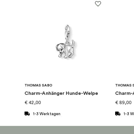
Material
:
Weißes Gold
EAN
:
7332822412253
Steine
:
Diamant
Marke
:
Efva Attling
Kategorie
:
Halsketten
THOMAS SABO
THOMAS 
Charm-Anhänger Hunde-Welpe
Charm-
Kollektion
:
Crown
€
42,00
€
89,00
Goldkarat
:
18K
1-3 Werktagen
1-3 