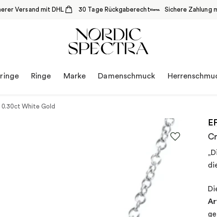
herer Versand mit DHL
30 Tage Rückgaberecht
Sichere Zahlung m
ringe
Ringe
Marke
Damenschmuck
Herrenschmu
 0.30ct White Gold
E
Cr
„D
di
Di
Ar
ge