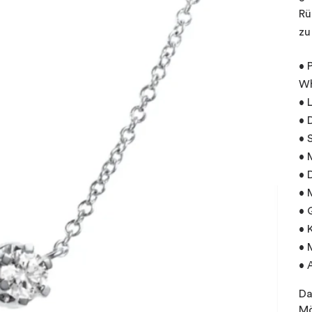
Rü
zu
• 
Wh
• 
• 
• 
• 
• 
• 
• 
• 
• 
• 
Da
Mö