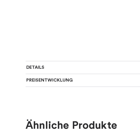
DETAILS
PREISENTWICKLUNG
SKU
:
10-102-02162/4045
Länge Ketten
:
Kurze 36-40 cm, Mittler
Für wen
:
Damen
Ähnliche Produkte
Farbe
:
Silber