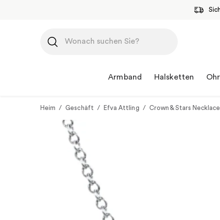
Sic
Zum
Inhalt
springen
Armband
Halsketten
Ohr
Heim
/
Geschäft
/
Efva Attling
/
Crown & Stars Necklace