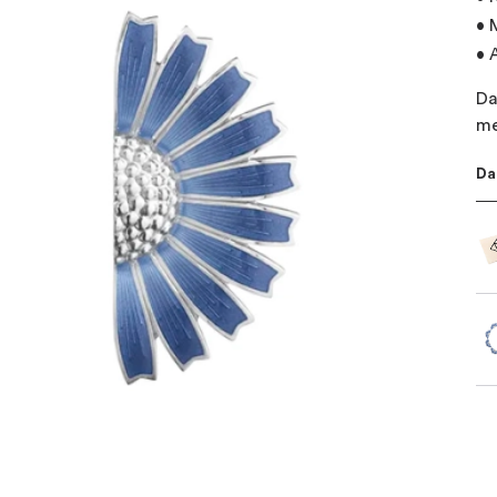
• 
• 
Da
me
Da