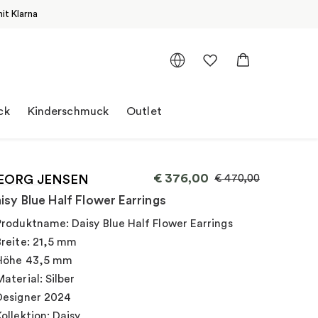
it Klarna
ck
Kinderschmuck
Outlet
€
376,00
EORG JENSEN
€
470,00
isy Blue Half Flower Earrings
Produktname: Daisy Blue Half Flower Earrings
Breite: 21,5 mm
Höhe 43,5 mm
Material: Silber
Designer 2024
Kollektion: Daisy