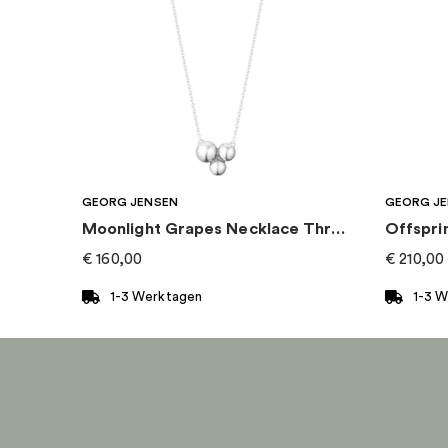
Thema
:
Blumen, Natur
Marke
:
Georg Jensen
Kategorie
:
Ohrringe
GEORG JENSEN
GEORG J
Kollektion
:
Daisy
Moonlight Grapes Necklace Three Grapes
Offspri
€
160,00
€
210,00
1-3 Werktagen
1-3 