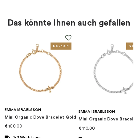
Material
:
Silber
Das könnte Ihnen auch gefallen
Art des Ohrrings
:
Ohrstecker
Farbe
:
Gold, Weiß
Neuheit
Neu
Thema
:
Blumen, Natur
EAN
:
5713275262039
Kollektion
:
Daisy
EMMA ISRAELSSON
Kategorie
:
Ohrringe
EMMA ISRAELSSON
Mini Organic Dove Bracelet Gold
Mini Organic Dove Bracelet
€
100,00
€
110,00
Marke
:
Georg Jensen
1-3 Werktagen