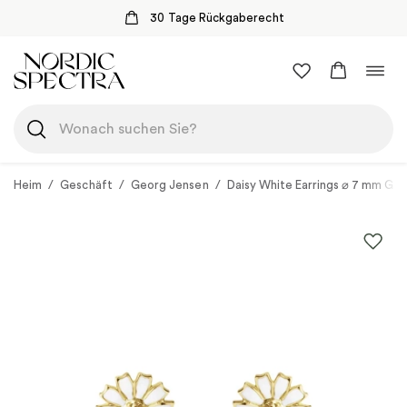
30 Tage Rückgaberecht
Zum
Navi
Inhalt
umsc
springen
Heim
/
Geschäft
/
Georg Jensen
/
Daisy White Earrings ⌀ 7 mm Gol