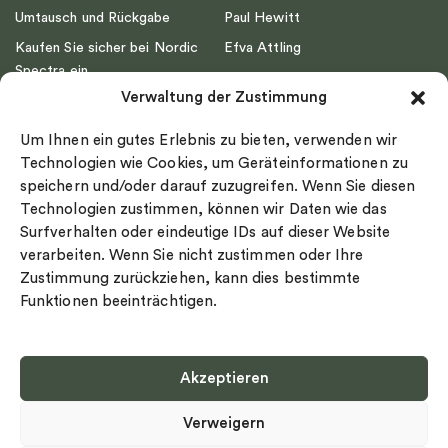
Umtausch und Rückgabe
Paul Hewitt
Kaufen Sie sicher bei Nordic
Efva Attling
Spectra ein
Emma Israelsson
Verwaltung der Zustimmung
Datenschutz
Drakenberg Sjölin
Impressum
Nordic Spectra
Um Ihnen ein gutes Erlebnis zu bieten, verwenden wir
Ringgröße
Technologien wie Cookies, um Geräteinformationen zu
speichern und/oder darauf zuzugreifen. Wenn Sie diesen
Widerrufsrecht
Technologien zustimmen, können wir Daten wie das
Cookie-policy
Surfverhalten oder eindeutige IDs auf dieser Website
Sekretesspolicy
verarbeiten. Wenn Sie nicht zustimmen oder Ihre
Zustimmung zurückziehen, kann dies bestimmte
Funktionen beeinträchtigen.
Akzeptieren
Select country
Verweigern
Datenschutz-Bestimmungen