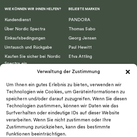
WIE KÖNNEN WIR IHNEN HELFEN?
BELIEBTE MARKEN
Kundendienst
PANDORA
Über Nordic Spectra
Thomas Sabo
Einkaufsbedingungen
Georg Jensen
Umtausch und Rückgabe
Paul Hewitt
Kaufen Sie sicher bei Nordic
Efva Attling
Spectra ein
Emma Israelsson
Verwaltung der Zustimmung
Datenschutz
Drakenberg Sjölin
Impressum
Nordic Spectra
Um Ihnen ein gutes Erlebnis zu bieten, verwenden wir
Ringgröße
Technologien wie Cookies, um Geräteinformationen zu
speichern und/oder darauf zuzugreifen. Wenn Sie diesen
Widerrufsrecht
Technologien zustimmen, können wir Daten wie das
Cookie-policy
Surfverhalten oder eindeutige IDs auf dieser Website
Sekretesspolicy
verarbeiten. Wenn Sie nicht zustimmen oder Ihre
Zustimmung zurückziehen, kann dies bestimmte
Funktionen beeinträchtigen.