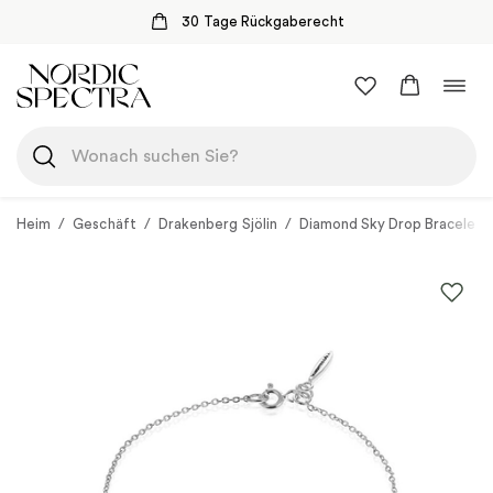
30 Tage Rückgaberecht
Zum
Navi
Inhalt
umsc
springen
Heim
/
Geschäft
/
Drakenberg Sjölin
/
Diamond Sky Drop Bracelet