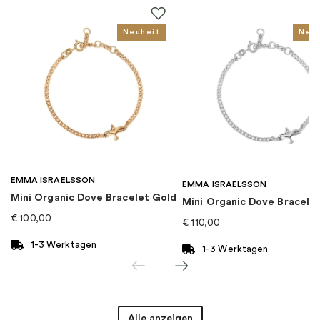
Thema
:
Disney
Neuheit
Neu
Für wen
:
Damen, Kinder
EAN
:
5700303014197
Kollektion
:
Disney x Pandora
EMMA ISRAELSSON
Kategorie
:
Charms
EMMA ISRAELSSON
Mini Organic Dove Bracelet Gold
Mini Organic Dove Bracelet
€
100,00
€
110,00
Marke
:
PANDORA
1-3 Werktagen
1-3 Werktagen
Alle anzeigen