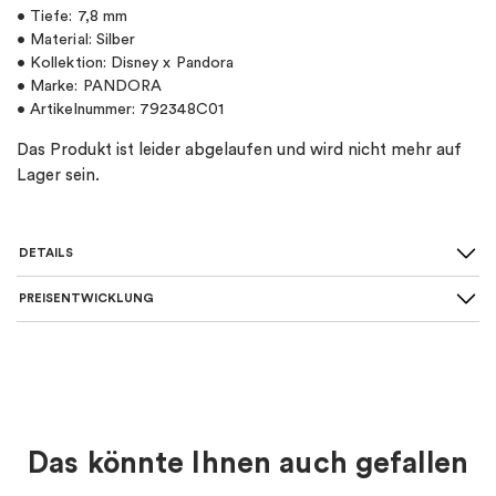
• Tiefe: 7,8 mm
• Material: Silber
• Kollektion: Disney x Pandora
• Marke: PANDORA
• Artikelnummer: 792348C01
Das Produkt ist leider abgelaufen und wird nicht mehr auf
Lager sein.
DETAILS
PREISENTWICKLUNG
SKU
:
792348C01
Material
:
Silber
Art von Charme
:
Charm-anhänger
Das könnte Ihnen auch gefallen
Farbe
:
Mehrfarbig, Silber