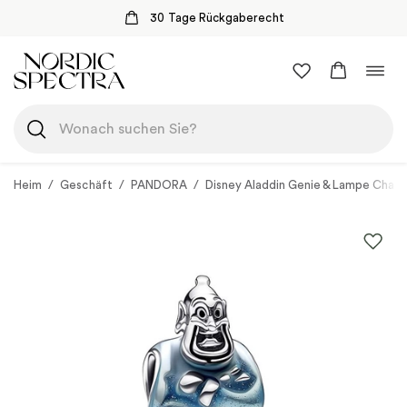
30 Tage Rückgaberecht
Zum
Navi
Inhalt
umsc
springen
Heim
/
Geschäft
/
PANDORA
/
Disney Aladdin Genie & Lampe Char