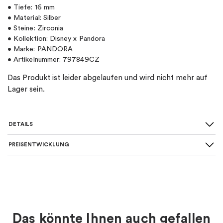
• Tiefe: 16 mm
• Material: Silber
• Steine: Zirconia
• Kollektion: Disney x Pandora
• Marke: PANDORA
• Artikelnummer: 797849CZ
Das Produkt ist leider abgelaufen und wird nicht mehr auf
Lager sein.
DETAILS
PREISENTWICKLUNG
SKU
:
797849CZ
Art von Charme
:
Charm-anhänger
Material
:
Silber
Das könnte Ihnen auch gefallen