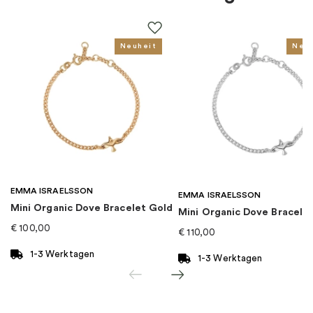
Farbe
:
Blau, Silber
Thema
:
Disney, Tier
Neuheit
Neu
Für wen
:
Damen, Kinder
EAN
:
5700302767148
Kollektion
:
Disney x Pandora
EMMA ISRAELSSON
Kategorie
:
Charms
EMMA ISRAELSSON
Mini Organic Dove Bracelet Gold
Mini Organic Dove Bracelet
€
100,00
€
110,00
Marke
:
PANDORA
1-3 Werktagen
1-3 Werktagen