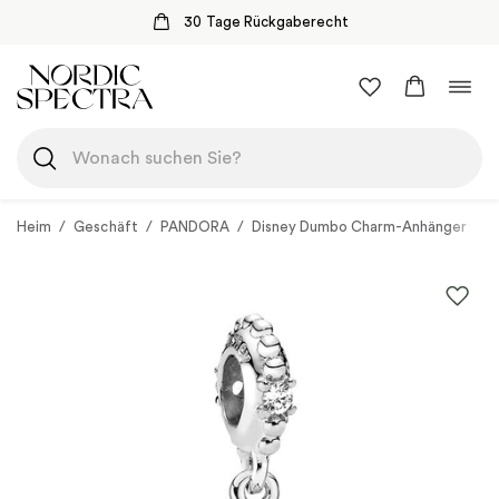
30 Tage Rückgaberecht
Zum
Navi
Inhalt
umsc
springen
Heim
/
Geschäft
/
PANDORA
/
Disney Dumbo Charm-Anhänger