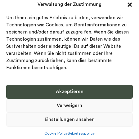
Verwaltung der Zustimmung
Datenschutz
Drakenberg Sjölin
Impressum
Nordic Spectra
Um Ihnen ein gutes Erlebnis zu bieten, verwenden wir
Ringgröße
Technologien wie Cookies, um Geräteinformationen zu
speichern und/oder darauf zuzugreifen. Wenn Sie diesen
Widerrufsrecht
Technologien zustimmen, können wir Daten wie das
Cookie-policy
Surfverhalten oder eindeutige IDs auf dieser Website
Sekretesspolicy
verarbeiten. Wenn Sie nicht zustimmen oder Ihre
Zustimmung zurückziehen, kann dies bestimmte
Funktionen beeinträchtigen.
Akzeptieren
Select country
Verweigern
Datenschutz-Bestimmungen
©
Urheberrecht 2026 Nordic Spectra Alle Rechte vorbehalten
Einstellungen ansehen
Cookie Policy
Sekretesspolicy