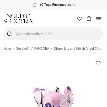
30 Tage Rückgaberecht
Zum
Navi
Inhalt
umsc
springen
Heim
/
Geschäft
/
PANDORA
/
Disney Lilo und Stitch Angel Charm