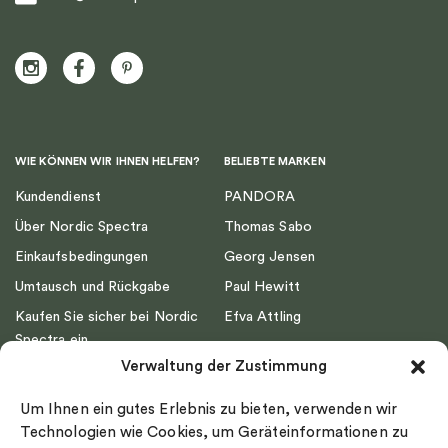
WIE KÖNNEN WIR IHNEN HELFEN?
BELIEBTE MARKEN
Kundendienst
PANDORA
Über Nordic Spectra
Thomas Sabo
Einkaufsbedingungen
Georg Jensen
Umtausch und Rückgabe
Paul Hewitt
Kaufen Sie sicher bei Nordic
Efva Attling
Spectra ein
Emma Israelsson
Verwaltung der Zustimmung
Datenschutz
Drakenberg Sjölin
Impressum
Nordic Spectra
Um Ihnen ein gutes Erlebnis zu bieten, verwenden wir
Ringgröße
Technologien wie Cookies, um Geräteinformationen zu