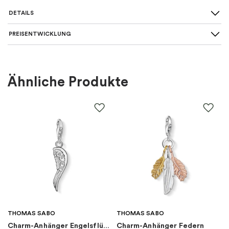
DETAILS
PREISENTWICKLUNG
Für wen
:
Damen, Kinder
Farbe
:
Rosa, Silber
Ähnliche Produkte
Material
:
Silber
EAN
:
5700303177410
Thema
:
Disney
Marke
:
PANDORA
Kategorie
:
Charms
THOMAS SABO
THOMAS SABO
Charm-Anhänger Engelsflügel
Charm-Anhänger Federn