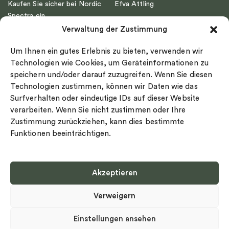
Kaufen Sie sicher bei Nordic
Efva Attling
Spectra ein
Emma Israelsson
Verwaltung der Zustimmung
Datenschutz
Drakenberg Sjölin
Impressum
Nordic Spectra
Um Ihnen ein gutes Erlebnis zu bieten, verwenden wir
Ringgröße
Technologien wie Cookies, um Geräteinformationen zu
speichern und/oder darauf zuzugreifen. Wenn Sie diesen
Widerrufsrecht
Technologien zustimmen, können wir Daten wie das
Cookie-policy
Surfverhalten oder eindeutige IDs auf dieser Website
Sekretesspolicy
verarbeiten. Wenn Sie nicht zustimmen oder Ihre
Zustimmung zurückziehen, kann dies bestimmte
Funktionen beeinträchtigen.
Akzeptieren
Select country
Verweigern
Datenschutz-Bestimmungen
©
Urheberrecht 2026 Nordic Spectra Alle Rechte vorbehalten
Einstellungen ansehen